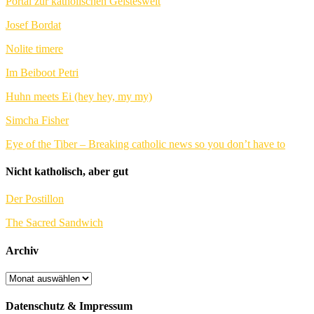
Portal zur katholischen Geisteswelt
Josef Bordat
Nolite timere
Im Beiboot Petri
Huhn meets Ei (hey hey, my my)
Simcha Fisher
Eye of the Tiber – Breaking catholic news so you don’t have to
Nicht katholisch, aber gut
Der Postillon
The Sacred Sandwich
Archiv
Archiv
Datenschutz & Impressum