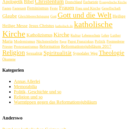
Christentum
Apologetik
Bibel
Deutschland
Eucharistie
Evangelische Kirche
Frauen
Feminismus
Feste
Frau und Kirche
Gesellschaft
Fasten
Fastenzeit
Gott und die Welt
Glaube
Heilige
Gleichberechtigung
Gott
katholische
Heilige Messe
Jesus Christus
katholisch.de
Kirche
Kirche
Katholizismus
Kultur
Luther
Lebensschutz
Lehre
Maria
Politik
Modernismus
Nächstenliebe
Papst Franziskus
Postmoderne
Papst
Reformation
Reformationsjubiläum 2017
Protestantismus
Priester
Religion
Theologie
Spiritualität
Sexualität
Synodaler Weg
Ökumene
Kategorien
Annas Allerlei
Memorabilia
Politik, Geschichte und so
Religion und so
Warmtippen gegen das Reformationsjubiläum
Anderswo