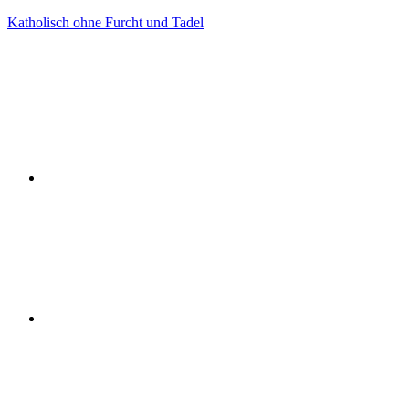
Zum
Katholisch ohne Furcht und Tadel
Inhalt
Facebook
springen
Twitter
Instagram