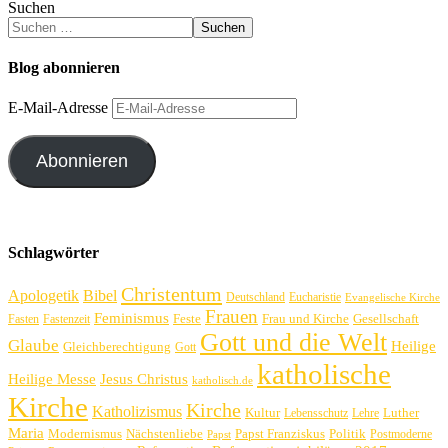
Suchen
Suchen
Blog abonnieren
E-Mail-Adresse
Abonnieren
Schlagwörter
Christentum
Apologetik
Bibel
Deutschland
Eucharistie
Evangelische Kirche
Frauen
Feminismus
Feste
Frau und Kirche
Gesellschaft
Fasten
Fastenzeit
Gott und die Welt
Glaube
Heilige
Gleichberechtigung
Gott
katholische
Heilige Messe
Jesus Christus
katholisch.de
Kirche
Kirche
Katholizismus
Kultur
Luther
Lebensschutz
Lehre
Maria
Politik
Modernismus
Nächstenliebe
Papst Franziskus
Postmoderne
Papst