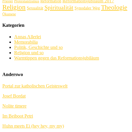
Reformation
Reformationsjubiläum 2017
Protestantismus
Priester
Religion
Theologie
Spiritualität
Sexualität
Synodaler Weg
Ökumene
Kategorien
Annas Allerlei
Memorabilia
Politik, Geschichte und so
Religion und so
Warmtippen gegen das Reformationsjubiläum
Anderswo
Portal zur katholischen Geisteswelt
Josef Bordat
Nolite timere
Im Beiboot Petri
Huhn meets Ei (hey hey, my my)