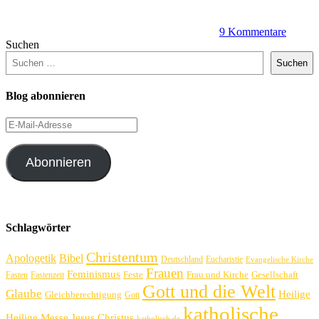
9 Kommentare
Suchen
Suchen
Blog abonnieren
E-
Mail-
Adresse
Abonnieren
Schlagwörter
Christentum
Apologetik
Bibel
Deutschland
Eucharistie
Evangelische Kirche
Frauen
Feminismus
Feste
Frau und Kirche
Gesellschaft
Fasten
Fastenzeit
Gott und die Welt
Glaube
Heilige
Gleichberechtigung
Gott
katholische
Heilige Messe
Jesus Christus
katholisch.de