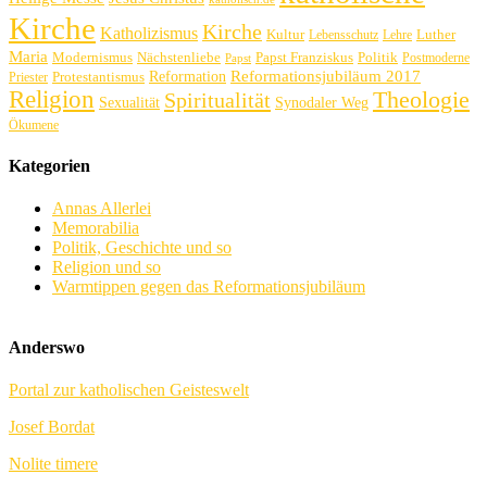
Kirche
Kirche
Katholizismus
Kultur
Luther
Lebensschutz
Lehre
Maria
Politik
Modernismus
Nächstenliebe
Papst Franziskus
Postmoderne
Papst
Reformation
Reformationsjubiläum 2017
Protestantismus
Priester
Religion
Theologie
Spiritualität
Sexualität
Synodaler Weg
Ökumene
Kategorien
Annas Allerlei
Memorabilia
Politik, Geschichte und so
Religion und so
Warmtippen gegen das Reformationsjubiläum
Anderswo
Portal zur katholischen Geisteswelt
Josef Bordat
Nolite timere