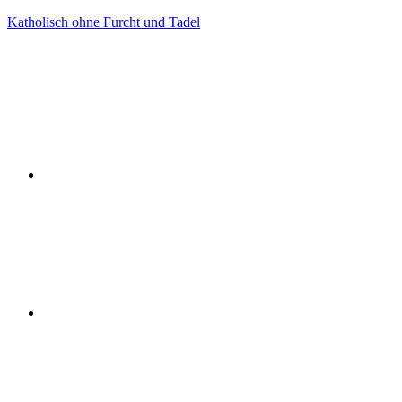
Zum
Katholisch ohne Furcht und Tadel
Inhalt
Facebook
springen
Twitter
Instagram