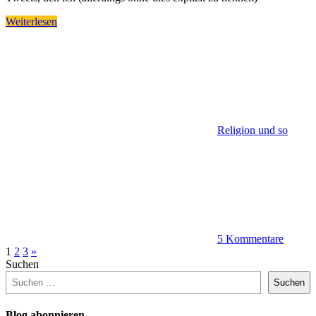
Weiterlesen
Religion und so
5 Kommentare
Beitragsnavigation
Nächste
1
2
3
»
Beiträge
Suchen
Suchen
Blog abonnieren