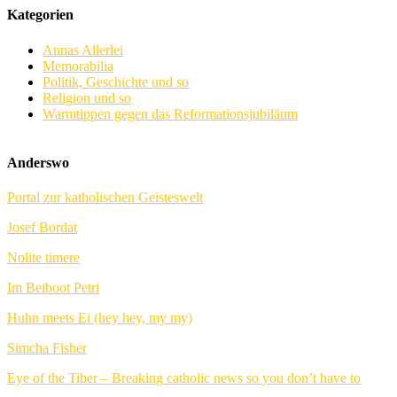
Kategorien
Annas Allerlei
Memorabilia
Politik, Geschichte und so
Religion und so
Warmtippen gegen das Reformationsjubiläum
Anderswo
Portal zur katholischen Geisteswelt
Josef Bordat
Nolite timere
Im Beiboot Petri
Huhn meets Ei (hey hey, my my)
Simcha Fisher
Eye of the Tiber – Breaking catholic news so you don’t have to