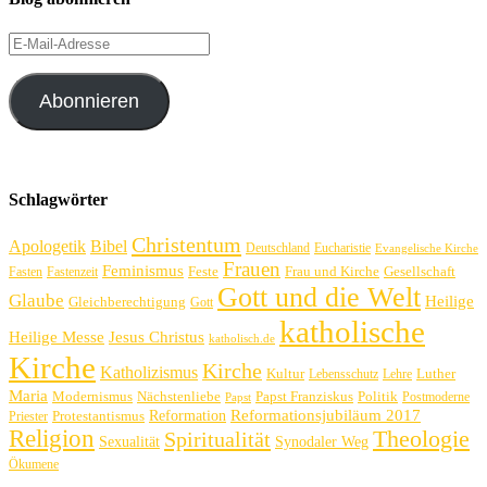
E-
Mail-
Adresse
Abonnieren
Schlagwörter
Christentum
Apologetik
Bibel
Deutschland
Eucharistie
Evangelische Kirche
Frauen
Feminismus
Feste
Frau und Kirche
Gesellschaft
Fasten
Fastenzeit
Gott und die Welt
Glaube
Heilige
Gleichberechtigung
Gott
katholische
Heilige Messe
Jesus Christus
katholisch.de
Kirche
Kirche
Katholizismus
Kultur
Luther
Lebensschutz
Lehre
Maria
Politik
Modernismus
Nächstenliebe
Papst Franziskus
Postmoderne
Papst
Reformation
Reformationsjubiläum 2017
Protestantismus
Priester
Religion
Theologie
Spiritualität
Sexualität
Synodaler Weg
Ökumene