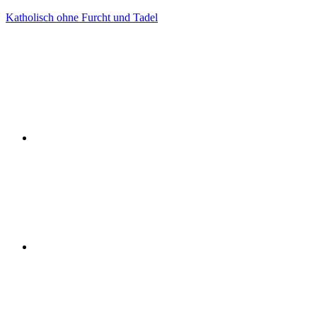
Zum
Katholisch ohne Furcht und Tadel
Inhalt
Facebook
springen
Twitter
Instagram