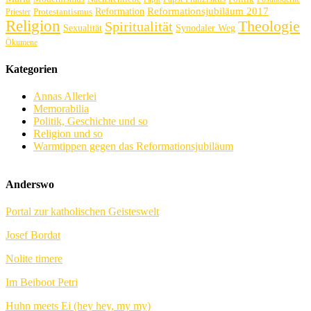
Reformation
Reformationsjubiläum 2017
Protestantismus
Priester
Religion
Theologie
Spiritualität
Sexualität
Synodaler Weg
Ökumene
Kategorien
Annas Allerlei
Memorabilia
Politik, Geschichte und so
Religion und so
Warmtippen gegen das Reformationsjubiläum
Anderswo
Portal zur katholischen Geisteswelt
Josef Bordat
Nolite timere
Im Beiboot Petri
Huhn meets Ei (hey hey, my my)