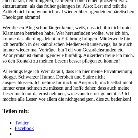
auch daran, den ruhigeren, sanfteren Tönen einen größeren Platz
einzuräumen, als das früher gelungen ist. Also: Lest und teilt die
Artikel nicht nur, wenn ich mal wieder über irgendeinen häretischen
Theologen abrante!
Wer diesen Blog schon länger kennt, weiß, dass ich ihn nicht unter
Klarnamen betrieben habe. Wer herausfinden wollte, wer ich bin,
konnte das allerdings leicht in Erfahrung bringen. Mittlerweile bin
ich beruflich in der katholischen Medienwelt unterwegs, halte auch
immer wieder mal Vorträge, bin Teil von Gesprächsrunden etc.
Anonymität ist damit irgendwie hinfällig. Außerdem freue ich mich,
so den Kontakt zu meinen Lesern besser pflegen zu können!
Allerdings lege ich Wert darauf, dass ich hier meine Privatmeinung
blogge. Schwarzer Humor, Derbheit und Satire nicht
ausgeschlossen. Ich nehme für mich in Anspruch, mich selbst nicht
immer ernst nehmen zu müssen und hoffe daher, dass auch meine
Leser mich nur da ernst nehmen, wo es auch ernst gemeint ist! Ich
möchte alle Leser, vor allem die nichtgeneigten, dies zu bedenken!
Teilen mit:
Twitter
Facebook