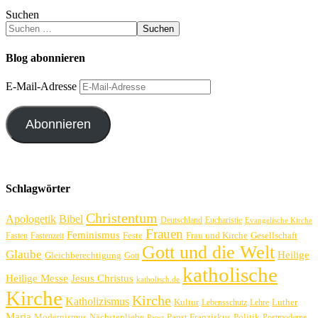
Suchen
Suchen
Blog abonnieren
E-Mail-Adresse
Abonnieren
Schlagwörter
Christentum
Apologetik
Bibel
Deutschland
Eucharistie
Evangelische Kirche
Frauen
Feminismus
Feste
Frau und Kirche
Gesellschaft
Fasten
Fastenzeit
Gott und die Welt
Glaube
Heilige
Gleichberechtigung
Gott
katholische
Heilige Messe
Jesus Christus
katholisch.de
Kirche
Kirche
Katholizismus
Kultur
Luther
Lebensschutz
Lehre
Maria
Politik
Modernismus
Nächstenliebe
Papst Franziskus
Postmoderne
Papst