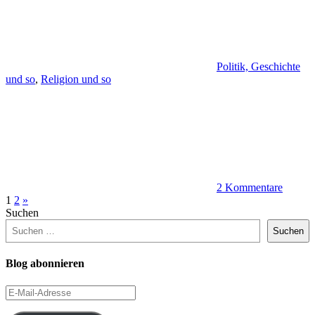
Politik, Geschichte
und so
,
Religion und so
2 Kommentare
Beitragsnavigation
Nächste
1
2
»
Beiträge
Suchen
Suchen
Blog abonnieren
E-
Mail-