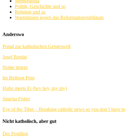
Memorabilia
Politik, Geschichte und so
Religion und so
Warmtippen gegen das Reformationsjubiläum
Anderswo
Portal zur katholischen Geisteswelt
Josef Bordat
Nolite timere
Im Beiboot Petri
Huhn meets Ei (hey hey, my my)
Simcha Fisher
Eye of the Tiber – Breaking catholic news so you don’t have to
Nicht katholisch, aber gut
Der Postillon