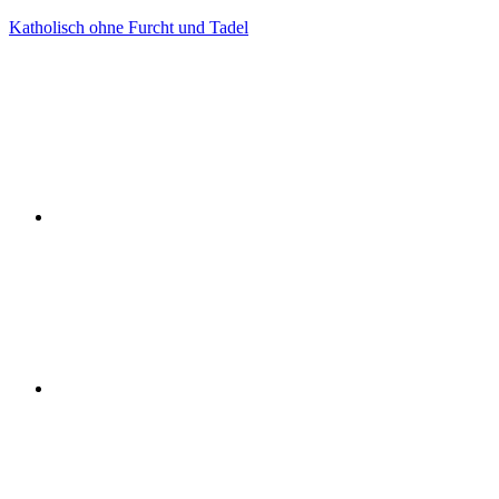
Zum
Katholisch ohne Furcht und Tadel
Inhalt
Facebook
springen
Twitter
Instagram