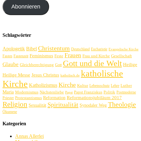
Adresse
Abonnieren
Schlagwörter
Christentum
Apologetik
Bibel
Deutschland
Eucharistie
Evangelische Kirche
Frauen
Feminismus
Feste
Frau und Kirche
Gesellschaft
Fasten
Fastenzeit
Gott und die Welt
Glaube
Heilige
Gleichberechtigung
Gott
katholische
Heilige Messe
Jesus Christus
katholisch.de
Kirche
Kirche
Katholizismus
Kultur
Luther
Lebensschutz
Lehre
Maria
Politik
Modernismus
Nächstenliebe
Papst Franziskus
Postmoderne
Papst
Reformation
Reformationsjubiläum 2017
Protestantismus
Priester
Religion
Theologie
Spiritualität
Sexualität
Synodaler Weg
Ökumene
Kategorien
Annas Allerlei