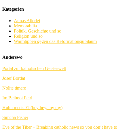
Kategorien
Annas Allerlei
Memorabilia
Politik, Geschichte und so
Religion und so
Warmtippen gegen das Reformationsjubiläum
Anderswo
Portal zur katholischen Geisteswelt
Josef Bordat
Nolite timere
Im Beiboot Petri
Huhn meets Ei (hey hey, my my)
Simcha Fisher
Eye of the Tiber – Breaking catholic news so you don’t have to