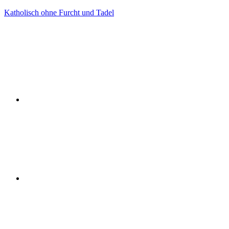
Zum
Katholisch ohne Furcht und Tadel
Inhalt
Facebook
springen
Twitter
Instagram