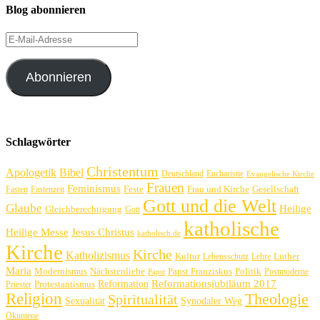
Blog abonnieren
E-
Mail-
Adresse
Abonnieren
Schlagwörter
Christentum
Apologetik
Bibel
Deutschland
Eucharistie
Evangelische Kirche
Frauen
Feminismus
Feste
Frau und Kirche
Gesellschaft
Fasten
Fastenzeit
Gott und die Welt
Glaube
Heilige
Gleichberechtigung
Gott
katholische
Heilige Messe
Jesus Christus
katholisch.de
Kirche
Kirche
Katholizismus
Kultur
Luther
Lebensschutz
Lehre
Maria
Politik
Modernismus
Nächstenliebe
Papst Franziskus
Postmoderne
Papst
Reformation
Reformationsjubiläum 2017
Protestantismus
Priester
Religion
Theologie
Spiritualität
Sexualität
Synodaler Weg
Ökumene