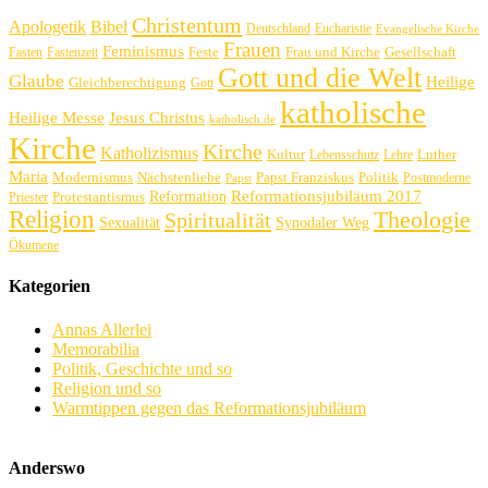
Christentum
Apologetik
Bibel
Deutschland
Eucharistie
Evangelische Kirche
Frauen
Feminismus
Feste
Frau und Kirche
Gesellschaft
Fasten
Fastenzeit
Gott und die Welt
Glaube
Heilige
Gleichberechtigung
Gott
katholische
Heilige Messe
Jesus Christus
katholisch.de
Kirche
Kirche
Katholizismus
Kultur
Luther
Lebensschutz
Lehre
Maria
Politik
Modernismus
Nächstenliebe
Papst Franziskus
Postmoderne
Papst
Reformation
Reformationsjubiläum 2017
Protestantismus
Priester
Religion
Theologie
Spiritualität
Sexualität
Synodaler Weg
Ökumene
Kategorien
Annas Allerlei
Memorabilia
Politik, Geschichte und so
Religion und so
Warmtippen gegen das Reformationsjubiläum
Anderswo