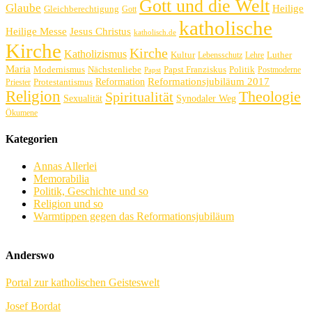
Gott und die Welt
Glaube
Heilige
Gleichberechtigung
Gott
katholische
Heilige Messe
Jesus Christus
katholisch.de
Kirche
Kirche
Katholizismus
Kultur
Luther
Lebensschutz
Lehre
Maria
Politik
Modernismus
Nächstenliebe
Papst Franziskus
Postmoderne
Papst
Reformation
Reformationsjubiläum 2017
Protestantismus
Priester
Religion
Theologie
Spiritualität
Sexualität
Synodaler Weg
Ökumene
Kategorien
Annas Allerlei
Memorabilia
Politik, Geschichte und so
Religion und so
Warmtippen gegen das Reformationsjubiläum
Anderswo
Portal zur katholischen Geisteswelt
Josef Bordat