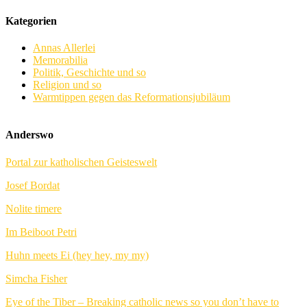
Kategorien
Annas Allerlei
Memorabilia
Politik, Geschichte und so
Religion und so
Warmtippen gegen das Reformationsjubiläum
Anderswo
Portal zur katholischen Geisteswelt
Josef Bordat
Nolite timere
Im Beiboot Petri
Huhn meets Ei (hey hey, my my)
Simcha Fisher
Eye of the Tiber – Breaking catholic news so you don’t have to