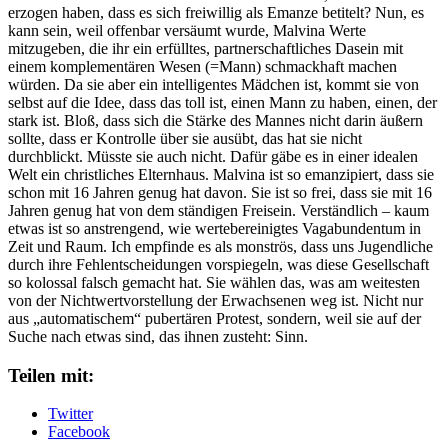
erzogen haben, dass es sich freiwillig als Emanze betitelt? Nun, es
kann sein, weil offenbar versäumt wurde, Malvina Werte
mitzugeben, die ihr ein erfülltes, partnerschaftliches Dasein mit
einem komplementären Wesen (=Mann) schmackhaft machen
würden. Da sie aber ein intelligentes Mädchen ist, kommt sie von
selbst auf die Idee, dass das toll ist, einen Mann zu haben, einen, der
stark ist. Bloß, dass sich die Stärke des Mannes nicht darin äußern
sollte, dass er Kontrolle über sie ausübt, das hat sie nicht
durchblickt. Müsste sie auch nicht. Dafür gäbe es in einer idealen
Welt ein christliches Elternhaus. Malvina ist so emanzipiert, dass sie
schon mit 16 Jahren genug hat davon. Sie ist so frei, dass sie mit 16
Jahren genug hat von dem ständigen Freisein. Verständlich – kaum
etwas ist so anstrengend, wie wertebereinigtes Vagabundentum in
Zeit und Raum. Ich empfinde es als monströs, dass uns Jugendliche
durch ihre Fehlentscheidungen vorspiegeln, was diese Gesellschaft
so kolossal falsch gemacht hat. Sie wählen das, was am weitesten
von der Nichtwertvorstellung der Erwachsenen weg ist. Nicht nur
aus „automatischem“ pubertären Protest, sondern, weil sie auf der
Suche nach etwas sind, das ihnen zusteht: Sinn.
Teilen mit:
Twitter
Facebook