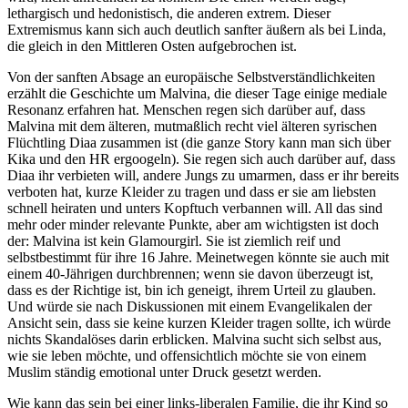
lethargisch und hedonistisch, die anderen extrem. Dieser
Extremismus kann sich auch deutlich sanfter äußern als bei Linda,
die gleich in den Mittleren Osten aufgebrochen ist.
Von der sanften Absage an europäische Selbstverständlichkeiten
erzählt die Geschichte um Malvina, die dieser Tage einige mediale
Resonanz erfahren hat. Menschen regen sich darüber auf, dass
Malvina mit dem älteren, mutmaßlich recht viel älteren syrischen
Flüchtling Diaa zusammen ist (die ganze Story kann man sich über
Kika und den HR ergoogeln). Sie regen sich auch darüber auf, dass
Diaa ihr verbieten will, andere Jungs zu umarmen, dass er ihr bereits
verboten hat, kurze Kleider zu tragen und dass er sie am liebsten
schnell heiraten und unters Kopftuch verbannen will. All das sind
mehr oder minder relevante Punkte, aber am wichtigsten ist doch
der: Malvina ist kein Glamourgirl. Sie ist ziemlich reif und
selbstbestimmt für ihre 16 Jahre. Meinetwegen könnte sie auch mit
einem 40-Jährigen durchbrennen; wenn sie davon überzeugt ist,
dass es der Richtige ist, bin ich geneigt, ihrem Urteil zu glauben.
Und würde sie nach Diskussionen mit einem Evangelikalen der
Ansicht sein, dass sie keine kurzen Kleider tragen sollte, ich würde
nichts Skandalöses darin erblicken. Malvina sucht sich selbst aus,
wie sie leben möchte, und offensichtlich möchte sie von einem
Muslim ständig emotional unter Druck gesetzt werden.
Wie kann das sein bei einer links-liberalen Familie, die ihr Kind so