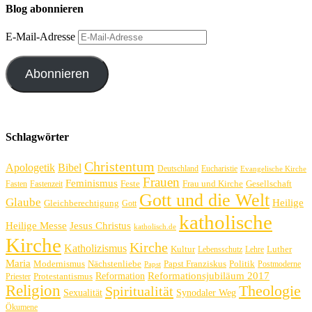
Blog abonnieren
E-Mail-Adresse
Abonnieren
Schlagwörter
Christentum
Apologetik
Bibel
Deutschland
Eucharistie
Evangelische Kirche
Frauen
Feminismus
Feste
Frau und Kirche
Gesellschaft
Fasten
Fastenzeit
Gott und die Welt
Glaube
Heilige
Gleichberechtigung
Gott
katholische
Heilige Messe
Jesus Christus
katholisch.de
Kirche
Kirche
Katholizismus
Kultur
Luther
Lebensschutz
Lehre
Maria
Politik
Modernismus
Nächstenliebe
Papst Franziskus
Postmoderne
Papst
Reformation
Reformationsjubiläum 2017
Protestantismus
Priester
Religion
Theologie
Spiritualität
Sexualität
Synodaler Weg
Ökumene