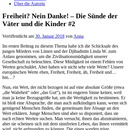
Über die Autorin
Freiheit? Nein Danke! – Die Sünde der
Väter und die Kinder #2
Veröffentlicht am
30. Januar 2018
von
Anna
Im ersten Beitrag zu diesem Thema habe ich die Schicksale des
jungen Mörders von Lünen und der Djihadistin Linda W. zum
Anlass genommen, um die Zivilisationsmüdigkeit unserer
Gesellschaft zu beleuchten. Diese Müdigkeit ist einem Fehlen von
Werten geschuldet. Aber haben wir nicht sehr viele Werte? Unsere
europäischen Werte eben, Freiheit, Freiheit, äh, Freiheit und…
hm…?
Nun, ein Wert, der nicht bezogen ist auf eine absolute Größe (etwa
„die Wahrheit“ oder „das Gut“), ist im engeren Sinne keiner, weil
man ja keine Bezugsgröße hat, um die Wertigkeit zu bestimmen. Er
ist bloß eine Absprache, die man auch aufkündigen kann, wenn sich
genügend Menschen finden, die gemeinsam ihre Absage an den
Wert erklären. Junge Menschen sind aber so disponiert, dass sie
nach echten Werten suchen. Man versucht, ihnen das abzutrainieren,
aber sie scheinen sich mit dem sinnfreien Leben, das ihnen vermittelt
wird, nicht anfreunden zu können. Die einen werden träge,