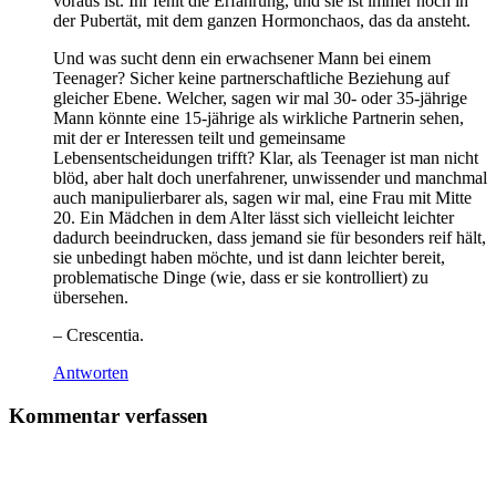
voraus ist. Ihr fehlt die Erfahrung, und sie ist immer noch in
der Pubertät, mit dem ganzen Hormonchaos, das da ansteht.
Und was sucht denn ein erwachsener Mann bei einem
Teenager? Sicher keine partnerschaftliche Beziehung auf
gleicher Ebene. Welcher, sagen wir mal 30- oder 35-jährige
Mann könnte eine 15-jährige als wirkliche Partnerin sehen,
mit der er Interessen teilt und gemeinsame
Lebensentscheidungen trifft? Klar, als Teenager ist man nicht
blöd, aber halt doch unerfahrener, unwissender und manchmal
auch manipulierbarer als, sagen wir mal, eine Frau mit Mitte
20. Ein Mädchen in dem Alter lässt sich vielleicht leichter
dadurch beeindrucken, dass jemand sie für besonders reif hält,
sie unbedingt haben möchte, und ist dann leichter bereit,
problematische Dinge (wie, dass er sie kontrolliert) zu
übersehen.
– Crescentia.
Antworten
Kommentar verfassen