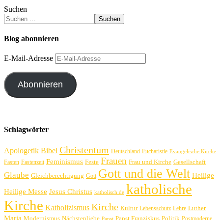
Suchen
Suchen
Blog abonnieren
E-Mail-Adresse
Abonnieren
Schlagwörter
Christentum
Apologetik
Bibel
Deutschland
Eucharistie
Evangelische Kirche
Frauen
Feminismus
Feste
Frau und Kirche
Gesellschaft
Fasten
Fastenzeit
Gott und die Welt
Glaube
Heilige
Gleichberechtigung
Gott
katholische
Heilige Messe
Jesus Christus
katholisch.de
Kirche
Kirche
Katholizismus
Kultur
Luther
Lebensschutz
Lehre
Maria
Politik
Modernismus
Nächstenliebe
Papst Franziskus
Postmoderne
Papst