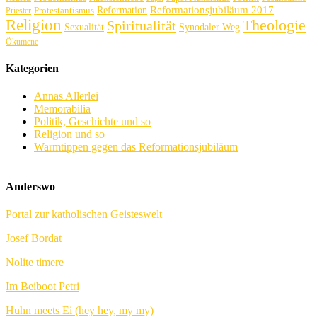
Reformation
Reformationsjubiläum 2017
Protestantismus
Priester
Religion
Theologie
Spiritualität
Sexualität
Synodaler Weg
Ökumene
Kategorien
Annas Allerlei
Memorabilia
Politik, Geschichte und so
Religion und so
Warmtippen gegen das Reformationsjubiläum
Anderswo
Portal zur katholischen Geisteswelt
Josef Bordat
Nolite timere
Im Beiboot Petri
Huhn meets Ei (hey hey, my my)