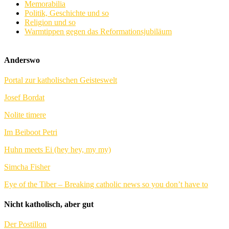
Memorabilia
Politik, Geschichte und so
Religion und so
Warmtippen gegen das Reformationsjubiläum
Anderswo
Portal zur katholischen Geisteswelt
Josef Bordat
Nolite timere
Im Beiboot Petri
Huhn meets Ei (hey hey, my my)
Simcha Fisher
Eye of the Tiber – Breaking catholic news so you don’t have to
Nicht katholisch, aber gut
Der Postillon