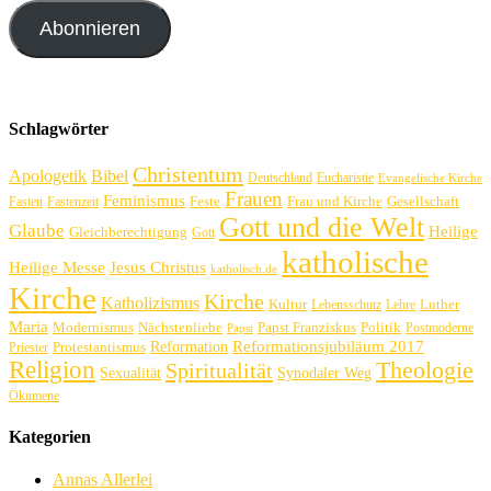
Abonnieren
Schlagwörter
Christentum
Apologetik
Bibel
Deutschland
Eucharistie
Evangelische Kirche
Frauen
Feminismus
Feste
Frau und Kirche
Gesellschaft
Fasten
Fastenzeit
Gott und die Welt
Glaube
Heilige
Gleichberechtigung
Gott
katholische
Heilige Messe
Jesus Christus
katholisch.de
Kirche
Kirche
Katholizismus
Kultur
Luther
Lebensschutz
Lehre
Maria
Politik
Modernismus
Nächstenliebe
Papst Franziskus
Postmoderne
Papst
Reformation
Reformationsjubiläum 2017
Protestantismus
Priester
Religion
Theologie
Spiritualität
Sexualität
Synodaler Weg
Ökumene
Kategorien
Annas Allerlei