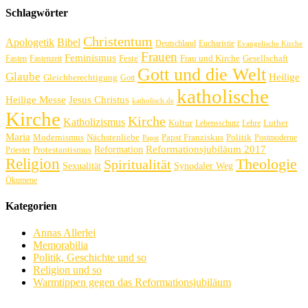
Schlagwörter
Christentum
Apologetik
Bibel
Deutschland
Eucharistie
Evangelische Kirche
Frauen
Feminismus
Feste
Frau und Kirche
Gesellschaft
Fasten
Fastenzeit
Gott und die Welt
Glaube
Heilige
Gleichberechtigung
Gott
katholische
Heilige Messe
Jesus Christus
katholisch.de
Kirche
Kirche
Katholizismus
Kultur
Luther
Lebensschutz
Lehre
Maria
Politik
Modernismus
Nächstenliebe
Papst Franziskus
Postmoderne
Papst
Reformation
Reformationsjubiläum 2017
Protestantismus
Priester
Religion
Theologie
Spiritualität
Sexualität
Synodaler Weg
Ökumene
Kategorien
Annas Allerlei
Memorabilia
Politik, Geschichte und so
Religion und so
Warmtippen gegen das Reformationsjubiläum