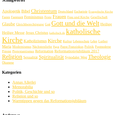
Schlagwörter
Christentum
Apologetik
Bibel
Deutschland
Eucharistie
Evangelische Kirche
Frauen
Feminismus
Feste
Frau und Kirche
Gesellschaft
Fasten
Fastenzeit
Gott und die Welt
Glaube
Heilige
Gleichberechtigung
Gott
katholische
Heilige Messe
Jesus Christus
katholisch.de
Kirche
Kirche
Katholizismus
Kultur
Luther
Lebensschutz
Lehre
Maria
Politik
Modernismus
Nächstenliebe
Papst Franziskus
Postmoderne
Papst
Reformation
Reformationsjubiläum 2017
Protestantismus
Priester
Religion
Theologie
Spiritualität
Sexualität
Synodaler Weg
Ökumene
Kategorien
Annas Allerlei
Memorabilia
Politik, Geschichte und so
Religion und so
Warmtippen gegen das Reformationsjubiläum