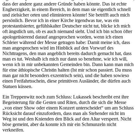
dass der andere ganz andere Gründe haben könnte. Das ist echte
Engherzigkeit, in einem Bereich, in dem man sie eigentlich schnell
und zielsicher orten und eliminieren könnte! Sie betrifft auch mich
persönlich. Bevor ich in einer Kirche irgendwas tue, was ein
protestantisierter, gefühlskalter Deutscher nicht tut, blicke ich mich
oft ängstlich um, ob es auch niemand sieht. Und ich bin schon öfter
apologetisierend darauf angesprochen worden, wenn ich einen
Schleier während der Messe getragen habe: Damit meine ich, dass
man angesprochen wird im Hinblick auf den Vorwurf des
Nichttragens, den man angeblich bereits dadurch gemacht hat, dass
man es tut. Weshalb ich mich nur dann so benehme, wie ich will,
wenn ich in mir unbekannten Gemeinden bin. Dann kann man mich
für eine äthiopische Christin halten (Ist mir schon passiert. Da muss
man gar nicht besonders exzentrisch sein), und die haben sowieso
einen Freifahrtsschein, diese primitiven Ausländer, die dürfen auch
Statuen küssen.
Ein Treppenwitz noch zum Schluss: Lukassek beschreibt erst ihre
Begeisterung für die Gesten und Riten, durch die sich die Messe
„von einer Show oder einem Konzert unterscheidet“ um am Schluss
Rücksicht darauf einzufordern, dass man als Stehender nicht im
Weg ist und den Knienden den Blick auf den Altar versperrt. Nicht
böse gemeint, aber da konnte ich mir ein Schmunzeln nicht
verkneifen.