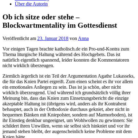
Über die Autorin
Ob ich sitze oder stehe –
Blockwartmentality im Gottesdienst
Veröffentlicht am
23. Januar 2018
von
Anna
Vor einigen Tagen brachte katholisch.de ein Pro-und-Kontra zum
Thema liturgische Haltung während des Hochgebets. Das ist
natürlich eigentlich spannend, leider konnten die Kommentatoren
nicht wirklich überzeugen.
Ziemlich ärgerlich ist ein Teil der Argumentation Agathe Lukasseks,
die für das Knien Partei ergreift. Zum einen scheint es ihr vor allem
ein emotionales Anliegen zu sein. Das ist ja schön, aber nicht
wirklich überzeugend. Und während ich grundsätzlich völlig ihrer
Meinung bin, dass das Knien zum Einsetzungsbericht die einzige
akzeptable Haltung ist (übrigens wird, anders als ihr Kontrahent
behauptet, auch in der Orthodoxie durchaus gekniet, aber nicht in
bequemen Bänken mit Kniepolster, sondern auf Marmorboden), ist
ihr Einstieg denkbar ungeeignet, um Wohlwollen zu gewinnen: Sie
schildert ihren Unwillen, wenn sie selbst sich hinkniet und vor ihr
jemand stehen bleibt, der augenscheinlich keine Probleme mit dem
Knien hätte.