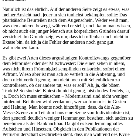
Natürlich ist das ehrlich. Auf der anderen Seite zeigt es etwas, was
meiner Ansicht nach jeder in sich tunlichst bekämpfen sollte: Das
pharisäische Beurteilen nach dem Augenschein. Weder weiß man,
was den anderen bewegt, während er steht, noch kann man wissen,
ob nicht auch ein junger Mensch aus körperlichen Gründen darauf
verzichtet. Im Grunde zeigt es nur, dass ich offenbar noch nicht in
Extase bin, da ich ja die Fehler der anderen noch ganz gut
wahrnehmen kann.
Es gibt zwei Arten dieses argusäugigen Kontrollzwangs gegenüber
dem Mitbruder oder der Mitschwester: Die einen sehen in allem,
was nicht ihrem Frömmigkeitsempfinden entspricht, sofort einen
Affront. Wieso aber ist man ach so vertieft in die Anbetung, und
doch nicht vertieft genug, um nicht noch mit Seitenblicken zu
kontrollieren, ob der andere tut, was er soll? Ah, ja, die bösen
Traddis! So sind sie! Kniest du nicht genug, bist du des Teufels, ja,
ja. Doch ich muss enttäuschen – Modernissimi sind nicht weniger
intolerant: Bei ihnen wird verdammt, wer zu fromm ist in Gesten
und Haltung. Man könnte noch hinzufügen, dass, da die Alte-
Messe-Szene zum Teil durchaus eine Szene von Individualisten ist,
dort generell deutlich weniger Hemmungen bestehen, sich anders zu
benehmen als der Banknachbar. Da gibt es kein lemminghaftes
Aufstehen und Hinsetzen. Obgleich in den Publikationen der
Petrusbruderschaft geschrieben steht, dass man während des Kyrie