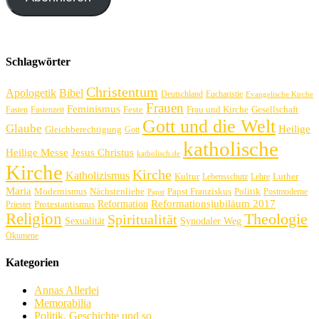
Schlagwörter
Christentum
Apologetik
Bibel
Deutschland
Eucharistie
Evangelische Kirche
Frauen
Feminismus
Feste
Frau und Kirche
Gesellschaft
Fasten
Fastenzeit
Gott und die Welt
Glaube
Heilige
Gleichberechtigung
Gott
katholische
Heilige Messe
Jesus Christus
katholisch.de
Kirche
Kirche
Katholizismus
Kultur
Luther
Lebensschutz
Lehre
Maria
Politik
Modernismus
Nächstenliebe
Papst Franziskus
Postmoderne
Papst
Reformation
Reformationsjubiläum 2017
Protestantismus
Priester
Religion
Theologie
Spiritualität
Sexualität
Synodaler Weg
Ökumene
Kategorien
Annas Allerlei
Memorabilia
Politik, Geschichte und so