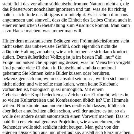
steht, ficht das vor allem süddeutsche fromme Naturen nicht an, die
das Priesterwort nonchalant ignorieren und tun, was sie für richtig
halten – ich finde das übrigens nur mittelgut. Es ist schon durchaus
angemessen und sinnvoll, dass die Einheit des Leibes Christi auch in
einer einheitlichen Gebetshaltung zum Ausdruck kommt. Man kann
ja zu Hause machen, was immer man will.
Hinter dem misstrauischen Beäugen von Frömmigkeitsformen steht
nicht selten das unbewusste Gefühl, doch eigentlich nicht die
adäquate Haltung zu haben, wie auch immer sie sich dann konkret
äußert. Denn äußerlicher Vollzug ist ja im besten Fall „nur“ die
Folge und äußerliche Spiegelung dessen, was im Menschen vorgeht.
Und gerade viele Christen in Deutschland sind da emotional
gehemmt: Sie können keine Bilder küssen oder berühren,
bekreuzigen sich nur, wenn es absolut sein muss, werfen sich auch
nicht nieder, und wie sollte man knien, wenn keine Kniebank
vorhanden ist, biologisch quasi unmöglich. Mit einem
Gebetsschleier Kopf bedecken als Zeichen der Ehrfurcht, wie es in
so vielen Kulturkreisen und Konfessionen üblich ist? Um Himmels
willen! Nun könnte man andere dies neidlos tun lassen, fühlt sich
aber lieber angefochten allein schon, weil der andere es tut, so als
wolle der andere damit automatisch einen Vorwurf machen. Das ist
natürlich erst einmal genauso Projektion, wie anzunehmen, ein
Stehender wolle sich schlicht nicht beugen. Man geht von der
eigenen Disposition aus und überträgt sie, anstatt sich klarzumachen,