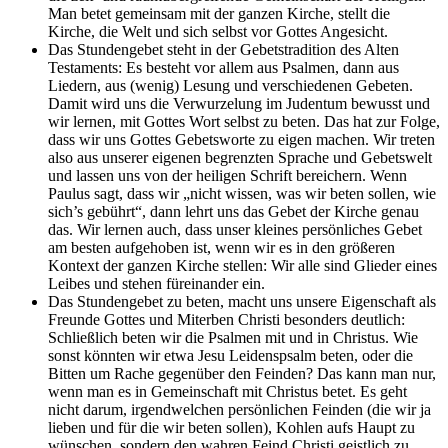
Man betet gemeinsam mit der ganzen Kirche, stellt die
Kirche, die Welt und sich selbst vor Gottes Angesicht.
Das Stundengebet steht in der Gebetstradition des Alten
Testaments: Es besteht vor allem aus Psalmen, dann aus
Liedern, aus (wenig) Lesung und verschiedenen Gebeten.
Damit wird uns die Verwurzelung im Judentum bewusst und
wir lernen, mit Gottes Wort selbst zu beten. Das hat zur Folge,
dass wir uns Gottes Gebetsworte zu eigen machen. Wir treten
also aus unserer eigenen begrenzten Sprache und Gebetswelt
und lassen uns von der heiligen Schrift bereichern. Wenn
Paulus sagt, dass wir „nicht wissen, was wir beten sollen, wie
sich’s gebührt“, dann lehrt uns das Gebet der Kirche genau
das. Wir lernen auch, dass unser kleines persönliches Gebet
am besten aufgehoben ist, wenn wir es in den größeren
Kontext der ganzen Kirche stellen: Wir alle sind Glieder eines
Leibes und stehen füreinander ein.
Das Stundengebet zu beten, macht uns unsere Eigenschaft als
Freunde Gottes und Miterben Christi besonders deutlich:
Schließlich beten wir die Psalmen mit und in Christus. Wie
sonst könnten wir etwa Jesu Leidenspsalm beten, oder die
Bitten um Rache gegenüber den Feinden? Das kann man nur,
wenn man es in Gemeinschaft mit Christus betet. Es geht
nicht darum, irgendwelchen persönlichen Feinden (die wir ja
lieben und für die wir beten sollen), Kohlen aufs Haupt zu
wünschen, sondern den wahren Feind Christi geistlich zu