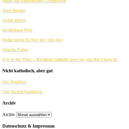
Portal zur katholischen Geisteswelt
Josef Bordat
Nolite timere
Im Beiboot Petri
Huhn meets Ei (hey hey, my my)
Simcha Fisher
Eye of the Tiber – Breaking catholic news so you don’t have to
Nicht katholisch, aber gut
Der Postillon
The Sacred Sandwich
Archiv
Archiv
Datenschutz & Impressum