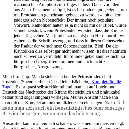
marianischen Antiphon zum Tagesschluss. Da es vor allem
aus Alten Testament schöpft, ist es besonders gut geeignet, um
mit Protestanten gemeinsam gebetet zu werden – mit einem
pädagogischen Nebeneffekt: Der immer noch populäre
Vorwurf, Katholiken hätten es ja nicht so mit der Bibel, würde
schnell zerstört, wenn Protestanten wüssten, dass die Kirche
jeden Tag sieben Mal (und dazu nachts) den Herrn anruft, wie
es bereits die Schrift bezeugt, und dass in diesen Gebetszeiten
der Psalter der vornehmste Gebetsschatz ist. Bloß: Da die
Katholiken dies selbst gar nicht mehr wissen, ist dies natürlich
auch schwer zu vermitteln. Im Stundengebet kann es nicht zu
liturgischen Übergriffen kommen und auch nicht zu
liturgischer „Ausgrenzung“.
Mein Pro-Tipp: Man bestelle sich bei der Petrusbruderschaft
kostenlos (Spende erbeten )das kleine Büchlein
„Komplet für alle
Tage“
. Es ist quasi selbsterklärend und man hat auf Latein und
Deutsch das Nachtgebet der Kirche übersichtlich und praktikabel
betbar (und sogar singbar) vorliegen. Meiner Ansicht nach kann
Natürlich
man mit der Komplet am unkompliziertesten einsteigen.
kann man sich auch ein benediktinisches oder sonstiges
Brevier besorgen, wenn man das lieber mag.
Ansonsten kann man einfach schauen, was einem am meisten liegt.
Wenn ich wieder in Fahrt kommen muss, fange ich z.B. gerne mit