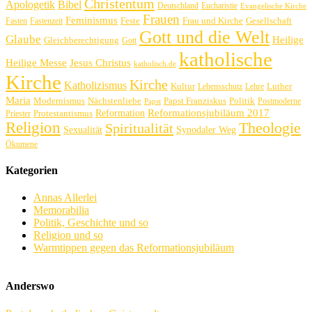
Christentum
Apologetik
Bibel
Deutschland
Eucharistie
Evangelische Kirche
Frauen
Feminismus
Feste
Frau und Kirche
Gesellschaft
Fasten
Fastenzeit
Gott und die Welt
Glaube
Heilige
Gleichberechtigung
Gott
katholische
Heilige Messe
Jesus Christus
katholisch.de
Kirche
Kirche
Katholizismus
Kultur
Luther
Lebensschutz
Lehre
Maria
Politik
Modernismus
Nächstenliebe
Papst Franziskus
Postmoderne
Papst
Reformation
Reformationsjubiläum 2017
Protestantismus
Priester
Religion
Theologie
Spiritualität
Sexualität
Synodaler Weg
Ökumene
Kategorien
Annas Allerlei
Memorabilia
Politik, Geschichte und so
Religion und so
Warmtippen gegen das Reformationsjubiläum
Anderswo