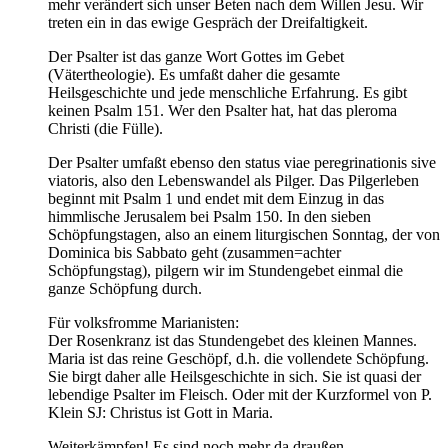
mehr verändert sich unser Beten nach dem Willen Jesu. Wir
treten ein in das ewige Gespräch der Dreifaltigkeit.
Der Psalter ist das ganze Wort Gottes im Gebet
(Vätertheologie). Es umfaßt daher die gesamte
Heilsgeschichte und jede menschliche Erfahrung. Es gibt
keinen Psalm 151. Wer den Psalter hat, hat das pleroma
Christi (die Fülle).
Der Psalter umfaßt ebenso den status viae peregrinationis sive
viatoris, also den Lebenswandel als Pilger. Das Pilgerleben
beginnt mit Psalm 1 und endet mit dem Einzug in das
himmlische Jerusalem bei Psalm 150. In den sieben
Schöpfungstagen, also an einem liturgischen Sonntag, der von
Dominica bis Sabbato geht (zusammen=achter
Schöpfungstag), pilgern wir im Stundengebet einmal die
ganze Schöpfung durch.
Für volksfromme Marianisten:
Der Rosenkranz ist das Stundengebet des kleinen Mannes.
Maria ist das reine Geschöpf, d.h. die vollendete Schöpfung.
Sie birgt daher alle Heilsgeschichte in sich. Sie ist quasi der
lebendige Psalter im Fleisch. Oder mit der Kurzformel von P.
Klein SJ: Christus ist Gott in Maria.
Weiterkämpfen! Es sind noch mehr da draußen…