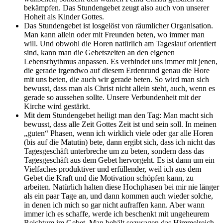
bekämpfen. Das Stundengebet zeugt also auch von unserer
Hoheit als Kinder Gottes.
Das Stundengebet ist losgelöst von räumlicher Organisation.
Man kann allein oder mit Freunden beten, wo immer man
will. Und obwohl die Horen natürlich am Tageslauf orientiert
sind, kann man die Gebetszeiten an den eigenen
Lebensrhythmus anpassen. Es verbindet uns immer mit jenen,
die gerade irgendwo auf diesem Erdenrund genau die Hore
mit uns beten, die auch wir gerade beten. So wird man sich
bewusst, dass man als Christ nicht allein steht, auch, wenn es
gerade so aussehen sollte. Unsere Verbundenheit mit der
Kirche wird gestärkt.
Mit dem Stundengebet heiligt man den Tag: Man macht sich
bewusst, dass alle Zeit Gottes Zeit ist und sein soll. In meinen
„guten“ Phasen, wenn ich wirklich viele oder gar alle Horen
(bis auf die Matutin) bete, dann ergibt sich, dass ich nicht das
Tagesgeschäft unterbreche um zu beten, sondern dass das
Tagesgeschäft aus dem Gebet hervorgeht. Es ist dann um ein
Vielfaches produktiver und erfüllender, weil ich aus dem
Gebet die Kraft und die Motivation schöpfen kann, zu
arbeiten. Natürlich halten diese Hochphasen bei mir nie länger
als ein paar Tage an, und dann kommen auch wieder solche,
in denen ich mich so gar nicht aufraffen kann. Aber wann
immer ich es schaffe, werde ich beschenkt mit ungeheurem
Reichtum im Gebet. Man behält sozusagen das Himmelreich