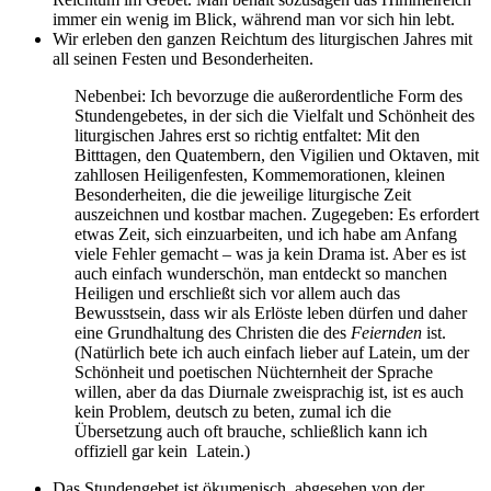
immer ein wenig im Blick, während man vor sich hin lebt.
Wir erleben den ganzen Reichtum des liturgischen Jahres mit
all seinen Festen und Besonderheiten.
Nebenbei: Ich bevorzuge die außerordentliche Form des
Stundengebetes, in der sich die Vielfalt und Schönheit des
liturgischen Jahres erst so richtig entfaltet: Mit den
Bitttagen, den Quatembern, den Vigilien und Oktaven, mit
zahllosen Heiligenfesten, Kommemorationen, kleinen
Besonderheiten, die die jeweilige liturgische Zeit
auszeichnen und kostbar machen. Zugegeben: Es erfordert
etwas Zeit, sich einzuarbeiten, und ich habe am Anfang
viele Fehler gemacht – was ja kein Drama ist. Aber es ist
auch einfach wunderschön, man entdeckt so manchen
Heiligen und erschließt sich vor allem auch das
Bewusstsein, dass wir als Erlöste leben dürfen und daher
eine Grundhaltung des Christen die des
Feiernden
ist.
(Natürlich bete ich auch einfach lieber auf Latein, um der
Schönheit und poetischen Nüchternheit der Sprache
willen, aber da das Diurnale zweisprachig ist, ist es auch
kein Problem, deutsch zu beten, zumal ich die
Übersetzung auch oft brauche, schließlich kann ich
offiziell gar kein Latein.)
Das Stundengebet ist ökumenisch, abgesehen von der