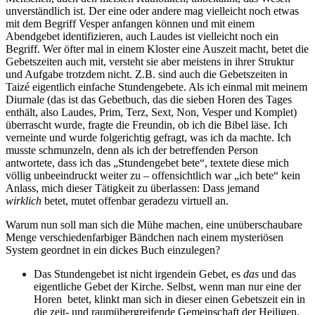
unverständlich ist. Der eine oder andere mag vielleicht noch etwas
mit dem Begriff Vesper anfangen können und mit einem
Abendgebet identifizieren, auch Laudes ist vielleicht noch ein
Begriff. Wer öfter mal in einem Kloster eine Auszeit macht, betet die
Gebetszeiten auch mit, versteht sie aber meistens in ihrer Struktur
und Aufgabe trotzdem nicht. Z.B. sind auch die Gebetszeiten in
Taizé eigentlich einfache Stundengebete. Als ich einmal mit meinem
Diurnale (das ist das Gebetbuch, das die sieben Horen des Tages
enthält, also Laudes, Prim, Terz, Sext, Non, Vesper und Komplet)
überrascht wurde, fragte die Freundin, ob ich die Bibel läse. Ich
verneinte und wurde folgerichtig gefragt, was ich da machte. Ich
musste schmunzeln, denn als ich der betreffenden Person
antwortete, dass ich das „Stundengebet bete“, textete diese mich
völlig unbeeindruckt weiter zu – offensichtlich war „ich bete“ kein
Anlass, mich dieser Tätigkeit zu überlassen: Dass jemand
wirklich
betet, mutet offenbar geradezu virtuell an.
Warum nun soll man sich die Mühe machen, eine unüberschaubare
Menge verschiedenfarbiger Bändchen nach einem mysteriösen
System geordnet in ein dickes Buch einzulegen?
Das Stundengebet ist nicht irgendein Gebet, es
das
und das
eigentliche Gebet der Kirche. Selbst, wenn man nur eine der
Horen betet, klinkt man sich in dieser einen Gebetszeit ein in
die zeit- und raumübergreifende Gemeinschaft der Heiligen.