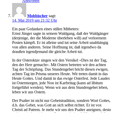
Antworten
Mobbischer
sagt:
14. Mai 2019 um 21:32 Uhr
Ein paar Gedanken eines stillen Mitbeters:
Ernst Jünger sagte in seinem Waldgang, daß der Waldgänger
(derjenige, der die Moderne überleben will) auf verlorenem
Posten kämpft. Er ist alleine und tut seine Arbeit unabhängig
von allen anderen. Seine Hoffnung ist, daß irgendwo da
draußen irgendjemand die gleiche Arbeit tut.
In der Osteroktav singen wir den Versikel «Dies ist der Tag,
den der Herr gemacht». Mit Ostern betreten wir den achten
Tag der Schöpfung. Das Stundengebet bricht diesen ewigen,
achten Tag im Prisma unseres Heute. Wir treten damit in das
Heute Gottes. Und damit in das ewige Osterfest. Jede Laudes
ist Ostermorgen, jede Non ist Karfreitag (kann ad libitum
fortgeführt werden). Wenn wir aus dem Stundengebet leben,
leben wir aus Ostern.
Der Psalter ist nicht nur Gebetstradition, sondern Wort Gottes,
d.h. das Gebet, was Gott an sich selbst richtet. Er ist vox
Christi ad Patrem. Je mehr wir uns den Psalter aneignen, desto