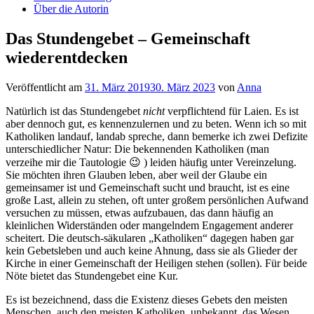
Über die Autorin
Das Stundengebet – Gemeinschaft
wiederentdecken
Veröffentlicht am
31. März 2019
30. März 2023
von
Anna
Natürlich ist das Stundengebet
nicht
verpflichtend für Laien. Es ist
aber dennoch gut, es kennenzulernen und zu beten. Wenn ich so mit
Katholiken landauf, landab spreche, dann bemerke ich zwei Defizite
unterschiedlicher Natur: Die bekennenden Katholiken (man
verzeihe mir die Tautologie 😉 ) leiden häufig unter Vereinzelung.
Sie möchten ihren Glauben leben, aber weil der Glaube ein
gemeinsamer ist und Gemeinschaft sucht und braucht, ist es eine
große Last, allein zu stehen, oft unter großem persönlichen Aufwand
versuchen zu müssen, etwas aufzubauen, das dann häufig an
kleinlichen Widerständen oder mangelndem Engagement anderer
scheitert. Die deutsch-säkularen „Katholiken“ dagegen haben gar
kein Gebetsleben und auch keine Ahnung, dass sie als Glieder der
Kirche in einer Gemeinschaft der Heiligen stehen (sollen). Für beide
Nöte bietet das Stundengebet eine Kur.
Es ist bezeichnend, dass die Existenz dieses Gebets den meisten
Menschen, auch den meisten Katholiken, unbekannt, das Wesen