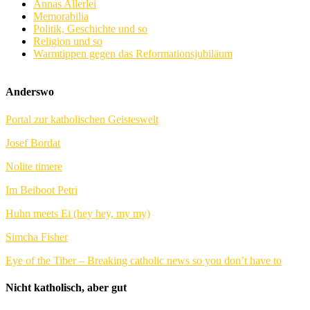
Annas Allerlei
Memorabilia
Politik, Geschichte und so
Religion und so
Warmtippen gegen das Reformationsjubiläum
Anderswo
Portal zur katholischen Geisteswelt
Josef Bordat
Nolite timere
Im Beiboot Petri
Huhn meets Ei (hey hey, my my)
Simcha Fisher
Eye of the Tiber – Breaking catholic news so you don’t have to
Nicht katholisch, aber gut