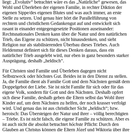
liegt: „Evolutiv“ betrachtet wäre es das „Natürliche“ gewesen, das
Wohl und Überleben der eigenen Familie, in rechter Diktion der
eigenen Sippe/des eigenen Blutes und was auch immer, an erste
Stelle zu setzen. Und genau hier hört die Parallelführung von
rechtem und christlichem Gedankengut auf und entwickelt sich
rasant in einander entgegengesetzte Positionen auseinander:
Rechtsnationales Denken kann über die Natur und den natürlichen
Trieb, das Eigene zu schützen, nicht hinausdenken, und sieht
Religion nur als stabilisierenden Überbau dieses Triebes. Auch
Heldenmut definiert sich für dieses Denken daraus, dass ein
natürlicher Trieb ausgelebt wird, nur eben in ganz besonders starker
Ausprägung, deshalb „heldisch“.
Für Christen sind Familie und Überleben dagegen nicht
Selbstzweck oder höchstes Gut. Beides ist in den Dienst zu stellen.
Ja, die Familie dient als Familie Gott und dem Nächsten gemäß dem
Doppelgebot der Liebe. Sie ist nicht Familie für sich oder für das
eigene Volk, sondern für Gott und den Nächsten. Deshalb opfert
sich diese Familie, deshalb geben die Eltern selbst das Wohl ihrer
Kinder auf, um dem Nächsten zu helfen, der noch krasser verfolgt
wird. Und genau das ist aus christlicher Sicht „heldisch“; bzw.
heroisch: Das Übersteigen der Natur und ihrer – völlig berechtigten
– Triebe. Es ist nicht falsch, die eigene Familie zu schützen. Aber es
ist auch nicht die absolut betrachtet
höchste
Pflicht: Durch den
Glauben an Christus können die Eltern Józef und Wiktoria über ihre