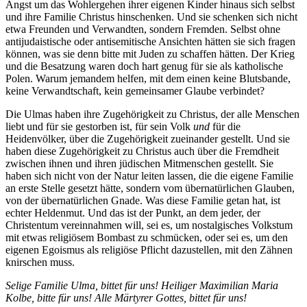
Angst um das Wohlergehen ihrer eigenen Kinder hinaus sich selbst
und ihre Familie Christus hinschenken. Und sie schenken sich nicht
etwa Freunden und Verwandten, sondern Fremden. Selbst ohne
antijudaistische oder antisemitische Ansichten hätten sie sich fragen
können, was sie denn bitte mit Juden zu schaffen hätten. Der Krieg
und die Besatzung waren doch hart genug für sie als katholische
Polen. Warum jemandem helfen, mit dem einen keine Blutsbande,
keine Verwandtschaft, kein gemeinsamer Glaube verbindet?
Die Ulmas haben ihre Zugehörigkeit zu Christus, der alle Menschen
liebt und für sie gestorben ist, für sein Volk
und
für die
Heidenvölker, über die Zugehörigkeit zueinander gestellt. Und sie
haben diese Zugehörigkeit zu Christus auch über die Fremdheit
zwischen ihnen und ihren jüdischen Mitmenschen gestellt. Sie
haben sich nicht von der Natur leiten lassen, die die eigene Familie
an erste Stelle gesetzt hätte, sondern vom übernatürlichen Glauben,
von der übernatürlichen Gnade. Was diese Familie getan hat, ist
echter Heldenmut. Und das ist der Punkt, an dem jeder, der
Christentum vereinnahmen will, sei es, um nostalgisches Volkstum
mit etwas religiösem Bombast zu schmücken, oder sei es, um den
eigenen Egoismus als religiöse Pflicht dazustellen, mit den Zähnen
knirschen muss.
Selige Familie Ulma, bittet für uns!
Heiliger Maximilian Maria
Kolbe, bitte für uns! Alle Märtyrer Gottes, bittet für uns!