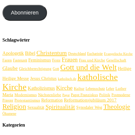
Abonnieren
Schlagwörter
Christentum
Apologetik
Bibel
Deutschland
Eucharistie
Evangelische Kirche
Frauen
Feminismus
Feste
Frau und Kirche
Gesellschaft
Fasten
Fastenzeit
Gott und die Welt
Glaube
Heilige
Gleichberechtigung
Gott
katholische
Heilige Messe
Jesus Christus
katholisch.de
Kirche
Kirche
Katholizismus
Kultur
Luther
Lebensschutz
Lehre
Maria
Politik
Modernismus
Nächstenliebe
Papst Franziskus
Postmoderne
Papst
Reformation
Reformationsjubiläum 2017
Protestantismus
Priester
Religion
Theologie
Spiritualität
Sexualität
Synodaler Weg
Ökumene
Kategorien