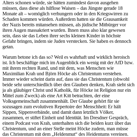
Alters schonen würde, sie hätten zumindest davon ausgehen
müssen, dass diese als hilflose Waisen – das Jüngste gerade 18
Monate alt – womöglich verhungern oder in den Kriegswirren zu
Schaden kommen würden. Außerdem hatten sie die Grausamkeit
der Nazis bereits mitansehen müssen, als jüdische Mitbürger vor
ihren Augen massakriert wurden. Ihnen muss also klar gewesen
sein, dass sie das Leben ihrer sechs kleinen Kinder in höchste
Gefahr bringen, indem sie Juden verstecken. Sie haben es dennoch
getan.
Warum betone ich das so? Weil es wahrhaft und wirklich heroisch
ist. Ich beschäftige mich im Augenblick ein wenig mit der AfD bzw.
mit ihrem rechten Rand, und mit dem, was Menschen wie
Maximilian Krah und Björn Höcke als Christentum verstehen.
Immer wieder scheint darin auf, dass sie das Christentum (obwohl
beide sehr unterschiedlich über den Glauben denken, Krah sieht sich
ja als gläubiger Christ und Katholik, für Höcke ist Religion nur ein
Mittel zum Zweck) als eine Art Kitt betrachten, der eine
Volksgemeinschaft zusammenhält. Der Glaube gehört für sie
sozusagen zum evolutiven Repertoire der Menschheit: Er hält
Sippen, Sippenverbände, und damit dann letztlich Völker,
zusammen, er stiftet Einheit und Identität. Im Dresdner Gespräch,
einem Podcast von Krah, unterhalten sich die beiden kurz über das
Christentum, und an einer Stelle meint Höcke zudem, man müsse
das Christentum mit dem „Heldenmut“ des Heidentums vereinen.