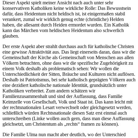
Dieser Aspekt spielt meiner Ansicht nach auch unter sehr
konservativen Katholiken keine wirkliche Rolle: Das Bewusstsein
dafür, dass Heidentum nicht heldisch ist, ist einigermaßen stabil
verankert, zumal wir wirklich genug echte (christliche) Helden
haben, die allesamt durch Heiden ermordet wurden. Ein Katholik
kann das Märchen vom heldischen Heidentum also schwerlich
glauben.
Der erste Aspekt aber strahlt durchaus auch für katholische Christen
eine gewisse Attraktivität aus. Das liegt einerseits daran, dass wir die
Gemeinschaft der Kirche als Gemeinschaft von Menschen aus allen
Völkern betrachten, ohne dass wir die spezifische Zugehörigkeit zu
einem Volk deshalb als problematisch sehen: Wir wollen die
Unterschiedlichkeit der Sitten, Bräuche und Kulturen nicht auflösen.
Deshalb ist Patriotismus, bei sehr katholisch geprägten Völkern auch
eine dezidiert katholische nationale Identität, grundsätzlich unter
Katholiken verbreitet. Zum andern schätzen wir
Familienzusammenhalt und sind der Auffassung, dass Familie
Keimzelle von Gesellschaft, Volk und Staat ist. Das kann leicht mit
der rechtsnationalen Lesart verwechselt oder gleichgesetzt werden,
schließlich würden Rechtsnationale diesen Satz erst einmal auch
unterschreiben (Linke wollen auch gern, dass man diese Auffassung
gleichsetzt, um Christentum als „rechts“ framen zu können).
Die Familie Ulma nun macht aber deutlich, wo der Unterschied