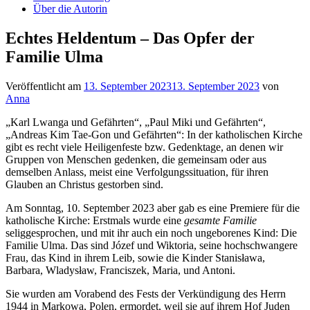
Über die Autorin
Echtes Heldentum – Das Opfer der
Familie Ulma
Veröffentlicht am
13. September 2023
13. September 2023
von
Anna
„Karl Lwanga und Gefährten“, „Paul Miki und Gefährten“,
„Andreas Kim Tae-Gon und Gefährten“: In der katholischen Kirche
gibt es recht viele Heiligenfeste bzw. Gedenktage, an denen wir
Gruppen von Menschen gedenken, die gemeinsam oder aus
demselben Anlass, meist eine Verfolgungssituation, für ihren
Glauben an Christus gestorben sind.
Am Sonntag, 10. September 2023 aber gab es eine Premiere für die
katholische Kirche: Erstmals wurde eine
gesamte Familie
seliggesprochen, und mit ihr auch ein noch ungeborenes Kind: Die
Familie Ulma. Das sind Józef und Wiktoria, seine hochschwangere
Frau, das Kind in ihrem Leib, sowie die Kinder Stanisława,
Barbara, Wladysław, Franciszek, Maria, und Antoni.
Sie wurden am Vorabend des Fests der Verkündigung des Herrn
1944 in Markowa, Polen, ermordet, weil sie auf ihrem Hof Juden