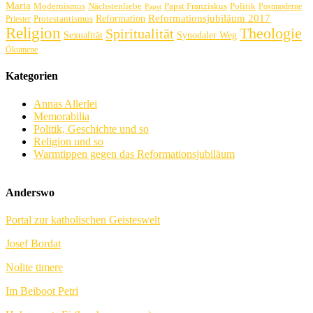
Maria
Politik
Modernismus
Nächstenliebe
Papst Franziskus
Postmoderne
Papst
Reformation
Reformationsjubiläum 2017
Protestantismus
Priester
Religion
Theologie
Spiritualität
Sexualität
Synodaler Weg
Ökumene
Kategorien
Annas Allerlei
Memorabilia
Politik, Geschichte und so
Religion und so
Warmtippen gegen das Reformationsjubiläum
Anderswo
Portal zur katholischen Geisteswelt
Josef Bordat
Nolite timere
Im Beiboot Petri