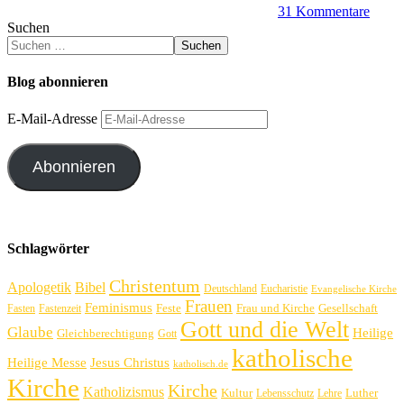
31 Kommentare
Suchen
Suchen
Blog abonnieren
E-Mail-Adresse
Abonnieren
Schlagwörter
Christentum
Apologetik
Bibel
Deutschland
Eucharistie
Evangelische Kirche
Frauen
Feminismus
Feste
Frau und Kirche
Gesellschaft
Fasten
Fastenzeit
Gott und die Welt
Glaube
Heilige
Gleichberechtigung
Gott
katholische
Heilige Messe
Jesus Christus
katholisch.de
Kirche
Kirche
Katholizismus
Kultur
Luther
Lebensschutz
Lehre