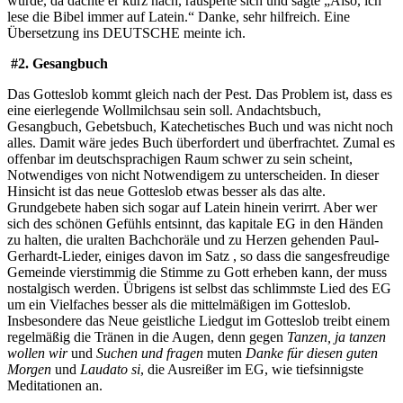
würde, da dachte er kurz nach, räusperte sich und sagte „Also, ich
lese die Bibel immer auf Latein.“ Danke, sehr hilfreich. Eine
Übersetzung ins DEUTSCHE meinte ich.
#2. Gesangbuch
Das Gotteslob kommt gleich nach der Pest. Das Problem ist, dass es
eine eierlegende Wollmilchsau sein soll. Andachtsbuch,
Gesangbuch, Gebetsbuch, Katechetisches Buch und was nicht noch
alles. Damit wäre jedes Buch überfordert und überfrachtet. Zumal es
offenbar im deutschsprachigen Raum schwer zu sein scheint,
Notwendiges von nicht Notwendigem zu unterscheiden. In dieser
Hinsicht ist das neue Gotteslob etwas besser als das alte.
Grundgebete haben sich sogar auf Latein hinein verirrt. Aber wer
sich des schönen Gefühls entsinnt, das kapitale EG in den Händen
zu halten, die uralten Bachchoräle und zu Herzen gehenden Paul-
Gerhardt-Lieder, einiges davon im Satz , so dass die sangesfreudige
Gemeinde vierstimmig die Stimme zu Gott erheben kann, der muss
nostalgisch werden. Übrigens ist selbst das schlimmste Lied des EG
um ein Vielfaches besser als die mittelmäßigen im Gotteslob.
Insbesondere das Neue geistliche Liedgut im Gotteslob treibt einem
regelmäßig die Tränen in die Augen, denn gegen
Tanzen, ja tanzen
wollen wir
und
Suchen und fragen
muten
Danke für diesen guten
Morgen
und
Laudato si
, die Ausreißer im EG, wie tiefsinnigste
Meditationen an.