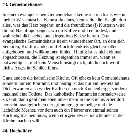
#3. Gemeindehäuser
In einem evangelischen Gemeindehaus kenne ich mich aus wie in
meiner Westentasche. Kennst du eines, kennst du alle. Es gibt dort
alles, was das Herz begehrt, und die freundliche (!) Küsterin wird
dir auf Nachfrage zeigen, wo du Kaffee und Tee findest, und
wahrscheinlich stehen auch irgendwo Kekse herum. Das
evangelische Gemeindehaus ist ein wunderbarer Ort, an dem sich
Senioren, Konfirmanden und Blockflötenkreis gleichermaßen
aufgehoben und willkommen fühlen. Häufig ist es nicht einmal
abgeschlossen, die Heizung ist eigentlich immer an, wenn es
notwendig ist, und kein Mensch beäugt dich, ob du auch wohl
nichts Arges im Schilde führst.
Ganz anders die katholische Kirche. Oft gibt es kein Gemeindehaus,
sondern nur ein Pfarramt, und häufig ist das nur ein Sekretariat.
Dich erwarten also weder Kaffeeseen noch Kuchenberge, sondern
maximal eine Toilette. Das katholische Pfarramt ist normalerweise
zu. Gut, dann geht man eben umso mehr in die Kirche. Aber dort
herrscht unangefochten der grimmige, grummelige und nie
lächelnde Mesner, vor dem auch ein Pfarrer erst einmal seinen
Bückling machen muss, wenn er irgendetwas braucht oder in der
Kirche machen will.
#4. Hochaltäre