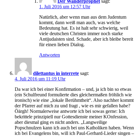
Der Wanderprophet
sagt:
1. Juli 2016 um 12:57 Uhr
Natürlich, aber wenn man aus dem Judentum
kommt, dann weiß man auch, was welche
Bedeutung hat. Es ist halt sehr schwierig, weil
viele deutschen Christen immer noch starke
Antijudaisten sind. Schade, aber ich bleibe bereit
für einen lieben Dialog.
Antworten
dilettantus in interrete
sagt:
4. Juli 2016 um 11:19 Uhr
Da war ich bei einer Konfirmation – und, ja ich bin so etwas
(ein Schulfreund formulierte dies gleichermaßen fröhlich wie
ironisch) wie eine „lokale Berühmtheit“. Also nachher kommt
der Pfarrer auf mich zu und fragt , wie es mir gefallen habe?
Öärgh! Normalerweise antworte ich bei sowas gerne: Ich
bekrittele prinzipiell nur Gottesdienste meiner KOnfession,
aber diesmal ging es nicht anders. „Langweilige
Popschnulzen kann ich auch bei uns Katholiken haben. Wenn
ich bei Evangelens bin, will ich Paul-Gerhard-Lieder singen –