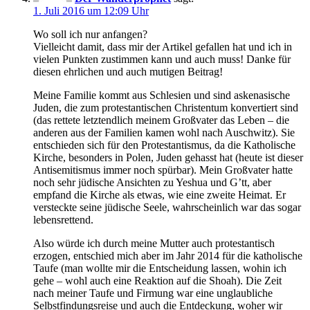
1. Juli 2016 um 12:09 Uhr
Wo soll ich nur anfangen?
Vielleicht damit, dass mir der Artikel gefallen hat und ich in
vielen Punkten zustimmen kann und auch muss! Danke für
diesen ehrlichen und auch mutigen Beitrag!
Meine Familie kommt aus Schlesien und sind askenasische
Juden, die zum protestantischen Christentum konvertiert sind
(das rettete letztendlich meinem Großvater das Leben – die
anderen aus der Familien kamen wohl nach Auschwitz). Sie
entschieden sich für den Protestantismus, da die Katholische
Kirche, besonders in Polen, Juden gehasst hat (heute ist dieser
Antisemitismus immer noch spürbar). Mein Großvater hatte
noch sehr jüdische Ansichten zu Yeshua und G’tt, aber
empfand die Kirche als etwas, wie eine zweite Heimat. Er
versteckte seine jüdische Seele, wahrscheinlich war das sogar
lebensrettend.
Also würde ich durch meine Mutter auch protestantisch
erzogen, entschied mich aber im Jahr 2014 für die katholische
Taufe (man wollte mir die Entscheidung lassen, wohin ich
gehe – wohl auch eine Reaktion auf die Shoah). Die Zeit
nach meiner Taufe und Firmung war eine unglaubliche
Selbstfindungsreise und auch die Entdeckung, woher wir