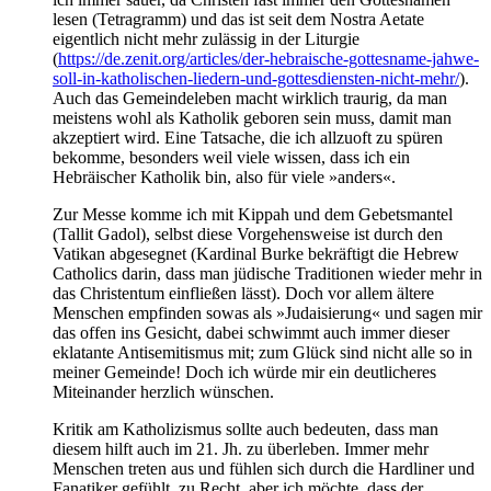
lesen (Tetragramm) und das ist seit dem Nostra Aetate
eigentlich nicht mehr zulässig in der Liturgie
(
https://de.zenit.org/articles/der-hebraische-gottesname-jahwe-
soll-in-katholischen-liedern-und-gottesdiensten-nicht-mehr/
).
Auch das Gemeindeleben macht wirklich traurig, da man
meistens wohl als Katholik geboren sein muss, damit man
akzeptiert wird. Eine Tatsache, die ich allzuoft zu spüren
bekomme, besonders weil viele wissen, dass ich ein
Hebräischer Katholik bin, also für viele »anders«.
Zur Messe komme ich mit Kippah und dem Gebetsmantel
(Tallit Gadol), selbst diese Vorgehensweise ist durch den
Vatikan abgesegnet (Kardinal Burke bekräftigt die Hebrew
Catholics darin, dass man jüdische Traditionen wieder mehr in
das Christentum einfließen lässt). Doch vor allem ältere
Menschen empfinden sowas als »Judaisierung« und sagen mir
das offen ins Gesicht, dabei schwimmt auch immer dieser
eklatante Antisemitismus mit; zum Glück sind nicht alle so in
meiner Gemeinde! Doch ich würde mir ein deutlicheres
Miteinander herzlich wünschen.
Kritik am Katholizismus sollte auch bedeuten, dass man
diesem hilft auch im 21. Jh. zu überleben. Immer mehr
Menschen treten aus und fühlen sich durch die Hardliner und
Fanatiker gefühlt, zu Recht, aber ich möchte, dass der