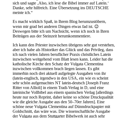
sich und sagte ‚Also, ich lese die Bibel immer auf Latein.‘
Danke, sehr hilfreich. Eine Übersetzung ins DEUTSCHE
meinte ich.“
Es macht wirklich Spaß, in Ihrem Blog herumzustöbern,
wenn mir grad bei anderen Dingen etwas fad ist. 😉
Deswegen bitte ich um Nachsicht, wenn ich noch in Ihren
Beiträgen aus der Steinzeit herumkommentiere.
Ich kann den Priester inzwischen übrigens sehr gut verstehen,
aber ich habe als Historiker das Glück und das Privileg, dass
ich nach vielen Jahren beruflicher Praxis christliches Latein
inzwischen weitgehend vom Blatt lesen kann. Leider hat die
katholische Kirche den Schatz der Vulgata Clementina
inzwischen vollkommen brach liegen lassen. Es gibt
immerhin noch drei aktuell aufgelegte Ausgaben von ihr
(latein-englisch, irgendwo in den USA, ein wie es scheint
sehr schön aufgemachtes NT latein-deutsch [Joseph Franz
Ritter von Allioli] in einem Tradi-Verlag in D, und eine
lateinische Vollbibel aus einem spanischen Verlag [allerdings
heute nur noch Reprint, daher keine so schöne Druckqualität
wie die gleiche Ausgabe aus den 50–70er Jahren]. Eine
schöne neue Vulgata Clementina auf Dünndruckpapier mit
Goldschnitt, das wäre was. Die wissenschaftliche Ausgabe
der Vulgata aus dem Stuttgarter Bibelwerk ist auch sehr