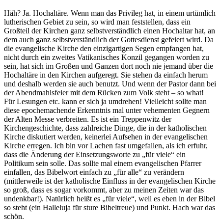
Häh? Ja. Hochaltäre. Wenn man das Privileg hat, in einem urtümlich
lutherischen Gebiet zu sein, so wird man feststellen, dass ein
Großteil der Kirchen ganz selbstverständlich einen Hochaltar hat, an
dem auch ganz selbstverständlich der Gottesdienst gefeiert wird. Da
die evangelische Kirche den einzigartigen Segen empfangen hat,
nicht durch ein zweites Vatikanisches Konzil gegangen worden zu
sein, hat sich im Großen und Ganzen dort noch nie jemand über die
Hochaltäre in den Kirchen aufgeregt. Sie stehen da einfach herum
und deshalb werden sie auch benutzt. Und wenn der Pastor dann bei
der Abendmahlsfeier mit dem Rücken zum Volk steht – so what!
Für Lesungen etc. kann er sich ja umdrehen! Vielleicht sollte man
diese epochemachende Erkenntnis mal unter vehementen Gegnern
der Alten Messe verbreiten. Es ist ein Treppenwitz der
Kirchengeschichte, dass zahlreiche Dinge, die in der katholischen
Kirche diskutiert werden, keinerlei Aufsehen in der evangelischen
Kirche erregen. Ich bin vor Lachen fast umgefallen, als ich erfuhr,
dass die Änderung der Einsetzungsworte zu „für viele“ ein
Politikum sein solle. Das sollte mal einem evangelischen Pfarrer
einfallen, das Bibelwort einfach zu „für alle“ zu verändern
(mittlerweile ist der katholische Einfluss in der evangelischen Kirche
so groß, dass es sogar vorkommt, aber zu meinen Zeiten war das
undenkbar!). Natürlich heißt es „für viele“, weil es eben in der Bibel
so steht (ein Halleluja für sture Bibeltreue) und Punkt. Hach war das
schön.