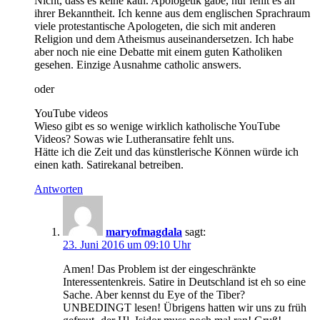
Nicht, dass es keine kath. Apologetik gäbe, nur fehlt es an
ihrer Bekanntheit. Ich kenne aus dem englischen Sprachraum
viele protestantische Apologeten, die sich mit anderen
Religion und dem Atheismus auseinandersetzen. Ich habe
aber noch nie eine Debatte mit einem guten Katholiken
gesehen. Einzige Ausnahme catholic answers.
oder
YouTube videos
Wieso gibt es so wenige wirklich katholische YouTube
Videos? Sowas wie Lutheransatire fehlt uns.
Hätte ich die Zeit und das künstlerische Können würde ich
einen kath. Satirekanal betreiben.
Antworten
maryofmagdala
sagt:
23. Juni 2016 um 09:10 Uhr
Amen! Das Problem ist der eingeschränkte
Interessentenkreis. Satire in Deutschland ist eh so eine
Sache. Aber kennst du Eye of the Tiber?
UNBEDINGT lesen! Übrigens hatten wir uns zu früh