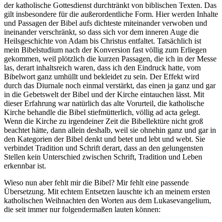
der katholische Gottesdienst durchtränkt von biblischen Texten. Das
gilt insbesondere für die außerordentliche Form. Hier werden Inhalte
und Passagen der Bibel aufs dichteste miteinander verwoben und
ineinander verschränkt, so dass sich vor dem inneren Auge die
Heilsgeschichte von Adam bis Christus entfaltet. Tatsächlich ist
mein Bibelstudium nach der Konversion fast völlig zum Erliegen
gekommen, weil plötzlich die kurzen Passagen, die ich in der Messe
las, derart inhaltsreich waren, dass ich den Eindruck hatte, vom
Bibelwort ganz umhüllt und bekleidet zu sein. Der Effekt wird
durch das Diurnale noch einmal verstärkt, das einen ja ganz und gar
in die Gebetswelt der Bibel und der Kirche eintauchen lässt. Mit
dieser Erfahrung war natürlich das alte Vorurteil, die katholische
Kirche behandle die Bibel stiefmütterlich, völlig ad acta gelegt.
Wenn die Kirche zu irgendeiner Zeit die Bibellektüre nicht groß
beachtet hätte, dann allein deshalb, weil sie ohnehin ganz und gar in
den Kategorien der Bibel denkt und betet und lebt und webt. Sie
verbindet Tradition und Schrift derart, dass an den gelungensten
Stellen kein Unterschied zwischen Schrift, Tradition und Leben
erkennbar ist.
Wieso nun aber fehlt mir die Bibel? Mir fehlt eine passende
Übersetzung. Mit echtem Entsetzen lauschte ich an meinem ersten
katholischen Weihnachten den Worten aus dem Lukasevangelium,
die seit immer nur folgendermaßen lauten können: