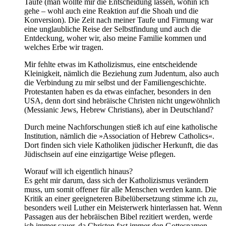
Taufe (man wollte mir die Entscheidung lassen, wohin ich
gehe – wohl auch eine Reaktion auf die Shoah und die
Konversion). Die Zeit nach meiner Taufe und Firmung war
eine unglaubliche Reise der Selbstfindung und auch die
Entdeckung, woher wir, also meine Familie kommen und
welches Erbe wir tragen.
Mir fehlte etwas im Katholizismus, eine entscheidende
Kleinigkeit, nämlich die Beziehung zum Judentum, also auch
die Verbindung zu mir selbst und der Familiengeschichte.
Protestanten haben es da etwas einfacher, besonders in den
USA, denn dort sind hebräische Christen nicht ungewöhnlich
(Messianic Jews, Hebrew Christians), aber in Deutschland?
Durch meine Nachforschungen stieß ich auf eine katholische
Institution, nämlich die »Association of Hebrew Catholics«.
Dort finden sich viele Katholiken jüdischer Herkunft, die das
Jüdischsein auf eine einzigartige Weise pflegen.
Worauf will ich eigentlich hinaus?
Es geht mir darum, dass sich der Katholizismus verändern
muss, um somit offener für alle Menschen werden kann. Die
Kritik an einer geeigneteren Bibelübersetzung stimme ich zu,
besonders weil Luther ein Meisterwerk hinterlassen hat. Wenn
Passagen aus der hebräischen Bibel rezitiert werden, werde
ich immer sauer, da Christen fast immer den Gottesnamen