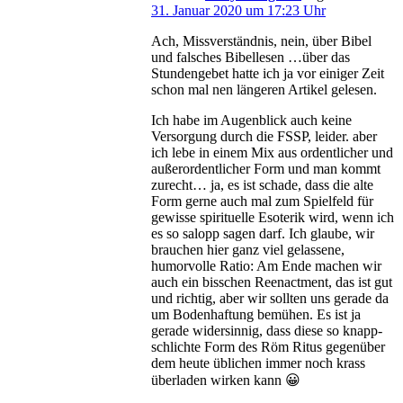
31. Januar 2020 um 17:23 Uhr
Ach, Missverständnis, nein, über Bibel
und falsches Bibellesen …über das
Stundengebet hatte ich ja vor einiger Zeit
schon mal nen längeren Artikel gelesen.
Ich habe im Augenblick auch keine
Versorgung durch die FSSP, leider. aber
ich lebe in einem Mix aus ordentlicher und
außerordentlicher Form und man kommt
zurecht… ja, es ist schade, dass die alte
Form gerne auch mal zum Spielfeld für
gewisse spirituelle Esoterik wird, wenn ich
es so salopp sagen darf. Ich glaube, wir
brauchen hier ganz viel gelassene,
humorvolle Ratio: Am Ende machen wir
auch ein bisschen Reenactment, das ist gut
und richtig, aber wir sollten uns gerade da
um Bodenhaftung bemühen. Es ist ja
gerade widersinnig, dass diese so knapp-
schlichte Form des Röm Ritus gegenüber
dem heute üblichen immer noch krass
überladen wirken kann 😀