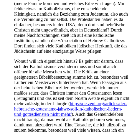
(meine Familie kommen und welches Erbe wir tragen). Mir
fehlte etwas im Katholizismus, eine entscheidende
Kleinigkeit, nämlich die Beziehung zum Judentum, also auch
die Verbindung zu mir selbst. Die Protestanten haben es da
einfacher, besonders in den USA, denn dort sind hebräische
Christen nicht ungewöhnlich, aber in Deutschland? Durch
meine Nachforschungen stieß ich auf eine katholische
Institution, nämlich die »Association of Hebrew Catholics«.
Dort finden sich viele Katholiken jüdischer Herkunft, die das
Jüdischsein auf eine einzigartige Weise pflegen.
Worauf will ich eigentlich hinaus? Es geht mir darum, dass
sich der Katholizismus verändern muss und somit auch
offener für alle Menschen wird. Die Kritik an einer
geeigneteren Bibelübersetzung stimme ich zu, besonders weil
Luther ein Meisterwerk hinterlassen hat. Wenn Passagen aus
der hebräischen Bibel rezitiert werden, werde ich immer
maßlos sauer, dass Christen immer den Gottesnamen lesen
(Tetragram) und das ist seit dem Nostra Aetate eigentlich nicht
mehr zulässig in der Liturgie (
https://de.zenit.org/articles/der-
hebraische-gottesname-jahwe-soll-in-katholischen-liedern-
und-gottesdiensten-nicht-mehr/
). Auch das Gemeindeleben
macht traurig, da man wohl als Katholik geboren sein muss,
damit man akzeptiert wird. Eine Tatsache, die ich allzuoft zu
spüren bekomme, besonders weil viele wissen, dass ich ein