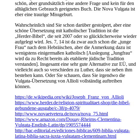
schön, aber grundsätzlich eine andere Frage und kein für den
alltäglichen Gebrauch geeignetes Buch. Die Nova Vulgata ist
eher eine traurige Missgeburt.
Wahrscheinlich sind Sie schon darüber gestolpert, aber eine
schöne Übersetzung mit katholischer Tradition ist die
„Herder-Bibel“, die seit 2007 oder so glücklicherweise wieder
aufgelegt wird. Jes. 7, 14 ist da zwar auch schon die „junge
Frau“ nach dem Hebräischen, aber die Anmerkung dazu ist
wenigstens einigermaßen katholisch [Auslegung „Jungfrau“
wird da zu Recht bereits als etablierte jüdische Tradition
verstanden]. Insgesamt eine sehr gute Alternative zur EÜ, und
vielleicht auch so verschieden zu Luther, dass sie neben ihm
bestehen kann. Oder Sie schauen, dass Sie irgendwo die
Vulgata-Übersetzung von Allioli vollständig auftreiben
können.
https://de.wikipedia.org/wiki/Joseph_Franz_von_Allioli
https://www.herder.de/religion-spiritualitaet-shop/die-bibel-
gebundene-ausgabe/c-38/p-4079/
http://www.novaetvetera.de/nova/nova_75.html
https://www.amazon.com/Douay-Rheims-Clementina-
Vulgata-English-Latin/dp/1905574444
http://bac-editorial.es/ediciones-biblicas/609-biblia-vulgata-
latina-biblia-sacra-iuxta-vulgatam-clementinam.html