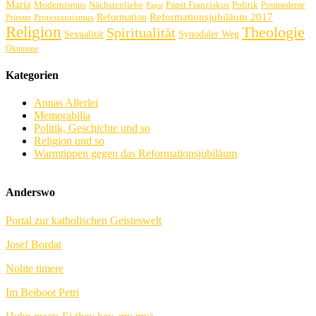
Maria
Politik
Modernismus
Nächstenliebe
Papst Franziskus
Postmoderne
Papst
Reformation
Reformationsjubiläum 2017
Protestantismus
Priester
Religion
Theologie
Spiritualität
Sexualität
Synodaler Weg
Ökumene
Kategorien
Annas Allerlei
Memorabilia
Politik, Geschichte und so
Religion und so
Warmtippen gegen das Reformationsjubiläum
Anderswo
Portal zur katholischen Geisteswelt
Josef Bordat
Nolite timere
Im Beiboot Petri