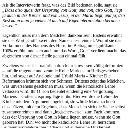
Als die Interviewerin fragt, was das Bild bedeuten solle, sagt sie:
„Dass also quasi der Ursprung von Gott, und von, also Gott, liegt
ja auch in der Kirche, und von Jesus, in der Maria liegt, und ja, den
Rest kann man ja vielleicht auch auf Eigeninterpretation beruhen
lassen.“
Eigentlich muss man dem Mädchen dankbar sein. Erstens erwähnt
sie das Wort „Gott“ zwei-, den Namen Jesu einmal. Womit sie das
Vorkommen des Namens des Herrn im Beitrag um signifikante
100% erhöht, und sich auch um das Wort „Gott“ verdient macht, das
abgesehen von dieser Stelle genau einmal fällt.
Zweitens weist sie – natürlich durch ihr Unwissen völlig deformiert
– auf die tragende und zentrale Rolle Mariens im Heilsgeschehen
hin, und sogar auf Analogie und Urbild Maria – Kirche: Die
Reformation krümmt sich vor Schmerz. Drittens zeigt das Mädchen,
was unversehens geschehen muss, wenn die katholische Lehre
verlassen wird: Ihr O-Ton bedeutet eindeutig eine Vergötzung
Mariens – Gottes Ursprung läge in ihr. Hier wurde die Lehre der
Kirche mit dem Argument abgelehnt, sie würde Maria zu hoch
einschätzen, mit dem Ergebnis, dass Menschen sich die Sache selbst
zusammenreimen und dann „logischerweise“ zum Fazit kommen,
dass der Ursprung von Gott in Maria liegen müsse, wenn sie Gott
geboren hat. D.h. wo nicht die katholische Lehre ist, herrschen
„eigeninterpretatorisches“ Chaos und allgemeine Unklarheit.