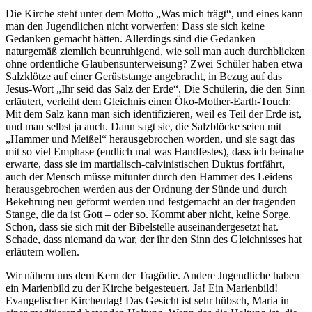
Die Kirche steht unter dem Motto „Was mich trägt“, und eines kann
man den Jugendlichen nicht vorwerfen: Dass sie sich keine
Gedanken gemacht hätten. Allerdings sind die Gedanken
naturgemäß ziemlich beunruhigend, wie soll man auch durchblicken
ohne ordentliche Glaubensunterweisung? Zwei Schüler haben etwa
Salzklötze auf einer Gerüststange angebracht, in Bezug auf das
Jesus-Wort „Ihr seid das Salz der Erde“. Die Schülerin, die den Sinn
erläutert, verleiht dem Gleichnis einen Öko-Mother-Earth-Touch:
Mit dem Salz kann man sich identifizieren, weil es Teil der Erde ist,
und man selbst ja auch. Dann sagt sie, die Salzblöcke seien mit
„Hammer und Meißel“ herausgebrochen worden, und sie sagt das
mit so viel Emphase (endlich mal was Handfestes), dass ich beinahe
erwarte, dass sie im martialisch-calvinistischen Duktus fortfährt,
auch der Mensch müsse mitunter durch den Hammer des Leidens
herausgebrochen werden aus der Ordnung der Sünde und durch
Bekehrung neu geformt werden und festgemacht an der tragenden
Stange, die da ist Gott – oder so. Kommt aber nicht, keine Sorge.
Schön, dass sie sich mit der Bibelstelle auseinandergesetzt hat.
Schade, dass niemand da war, der ihr den Sinn des Gleichnisses hat
erläutern wollen.
Wir nähern uns dem Kern der Tragödie. Andere Jugendliche haben
ein Marienbild zu der Kirche beigesteuert. Ja! Ein Marienbild!
Evangelischer Kirchentag! Das Gesicht ist sehr hübsch, Maria in