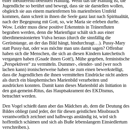
einer meditierend-betenden Haltung. Wenn das die Haltung ist, die
Jugendliche so berührt und bewegt, dass sie sie darstellen wollen,
obgleich sie aus einem marienfernen bis marienfreien Umfeld
kommen, dann schreit in ihnen die Seele ganz laut nach Spiritualität,
nach der Begegnung mit Gott, so, wie Maria sie erleben durfte.
Wow. Leider muss diese positive Erkenntnis in Tränenfluten
begraben werden, denn die Marienfigur schält sich aus einer
überdimensionierten Vulva heraus (durch die sinnfällig die
Gerüststange, an der das Bild hängt, hindurchragt…). Pussy-Mary
statt Pussy-hat, oder was möchte man uns damit sagen? Offenbar
haben sich die Menschen, die sich an diesen Kindern katechetisch
vergangen haben (Gnade ihnen Gott!), Mühe gegeben, feministische
„Perspektiven“ zu vermitteln. Dummer-, elender- und (wer noch
lachen kann) ironischerweise haben sie zum einen bewerkstelligt,
dass die Jugendlichen die ihnen vermittelten Eindrücke nicht anders
als durch ein blasphemisches Marienbild verarbeiten und
ausdrücken konnten. Damit kann dieses Marienbild als Initiation in
den gut-gemeint-Ritus, das Hauptsakrament des EKDismus,
betrachtet werden.
Den Vogel schießt dann aber das Mädchen ab, dem die Deutung des
Bildes obliegt (und jeder, der für diesen geistlichen Missbrauch
verantwortlich zeichnet und halbwegs anständig ist, wird sich
hoffentlich schämen und sich als Buße lebenslangem Einsiedlertum
verschreiben.).