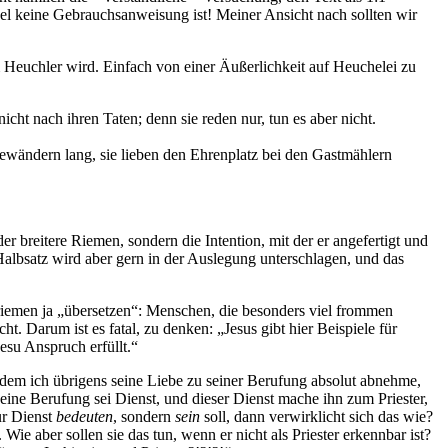
bel keine Gebrauchsanweisung ist! Meiner Ansicht nach sollten wir
 Heuchler wird. Einfach von einer Äußerlichkeit auf Heuchelei zu
icht nach ihren Taten; denn sie reden nur, tun es aber nicht.
ewändern lang, sie lieben den Ehrenplatz bei den Gastmählern
r breitere Riemen, sondern die Intention, mit der er angefertigt und
 Halbsatz wird aber gern in der Auslegung unterschlagen, und das
sriemen ja „übersetzen“: Menschen, die besonders viel frommen
t. Darum ist es fatal, zu denken: „Jesus gibt hier Beispiele für
su Anspruch erfüllt.“
r, dem ich übrigens seine Liebe zu seiner Berufung absolut abnehme,
Seine Berufung sei Dienst, und dieser Dienst mache ihn zum Priester,
ur Dienst
bedeuten
, sondern
sein
soll, dann verwirklicht sich das wie?
ie aber sollen sie das tun, wenn er nicht als Priester erkennbar ist?