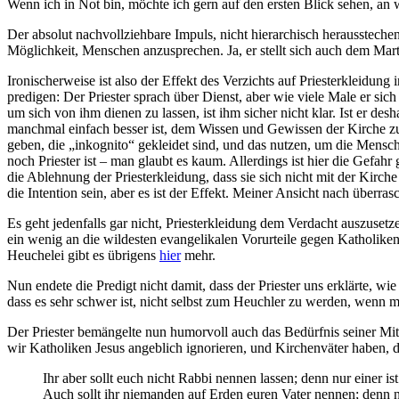
Wenn ich in Not bin, möchte ich gern auf den ersten Blick sehen, an 
Der absolut nachvollziehbare Impuls, nicht hierarchisch herausstechen 
Möglichkeit, Menschen anzusprechen. Ja, er stellt sich auch dem Marty
Ironischerweise ist also der Effekt des Verzichts auf Priesterkleidung 
predigen: Der Priester sprach über Dienst, aber wie viele Male er sic
um sich von ihm dienen zu lassen, ist ihm sicher nicht klar. Ist er d
manchmal einfach besser ist, dem Wissen und Gewissen der Kirche zu t
geben, die „inkognito“ gekleidet sind, und das nutzen, um die Men
noch Priester ist – man glaubt es kaum. Allerdings ist hier die Gefahr
die Ablehnung der Priesterkleidung, dass sie sich nicht mit der Kirch
die Intention sein, aber es ist der Effekt. Meiner Ansicht nach überra
Es geht jedenfalls gar nicht, Priesterkleidung dem Verdacht auszuset
ein wenig an die wildesten evangelikalen Vorurteile gegen Katholiken
Heuchelei gibt es übrigens
hier
mehr.
Nun endete die Predigt nicht damit, dass der Priester uns erklärte, 
dass es sehr schwer ist, nicht selbst zum Heuchler zu werden, wenn m
Der Priester bemängelte nun humorvoll auch das Bedürfnis seiner Mitm
wir Katholiken Jesus angeblich ignorieren, und Kirchenväter haben, 
Ihr aber sollt euch nicht Rabbi nennen lassen; denn nur einer ist 
Auch sollt ihr niemanden auf Erden euren Vater nennen; denn nu