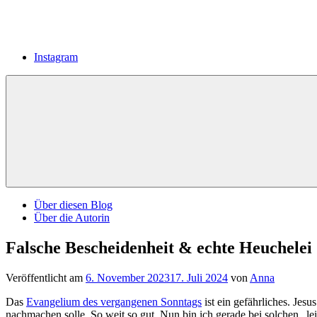
Instagram
Über diesen Blog
Über die Autorin
Falsche Bescheidenheit & echte Heuchelei
Veröffentlicht am
6. November 2023
17. Juli 2024
von
Anna
Das
Evangelium des vergangenen Sonntags
ist ein gefährliches. Jes
nachmachen solle. So weit so gut. Nun bin ich gerade bei solchen „lei