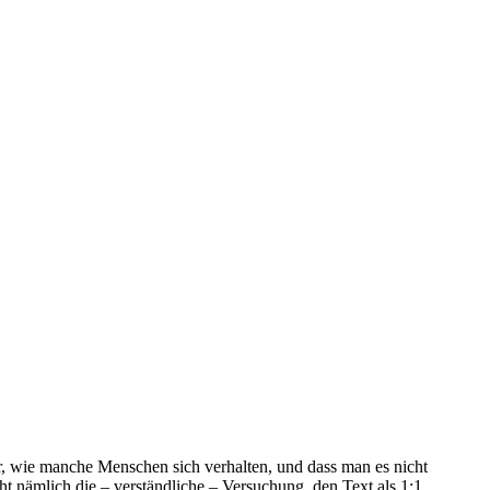
afür, wie manche Menschen sich verhalten, und dass man es nicht
ht nämlich die – verständliche – Versuchung, den Text als 1:1