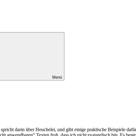
Menü
us spricht darin über Heuchelei, und gibt einige praktische Beispiele d
cht anwendbaren“ Texten froh, dass ich nicht evangelisch bin. Es beste