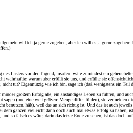
r allgemein will ich ja gerne zugeben, aber ich will es ja gerne zugeben
ffen.)
ung des Lasters vor der Tugend, insofern wäre zumindest ein geheuche
icht wahrhaftig; warum aber erfüllt sie uns, und erfüllte sie offensichtl
t, nicht tut? Eigennützig wie ich bin, sage ich (daß wenigstens ein Teil
minder großem Erfolg alle, ein anständiges Leben zu führen, und auch
t sagen (und eine weit größere Menge diffus fühlen), sie vermeiden die S
 benutzen, hält), weil das an sich richtig ist. Und das ist auch jeweil
ei dem ganzen vielleicht dann doch auch mal etwas Erfolg zu haben, i
und so falsch es wäre, darin das letzte Ende zu sehen, ist das doch au