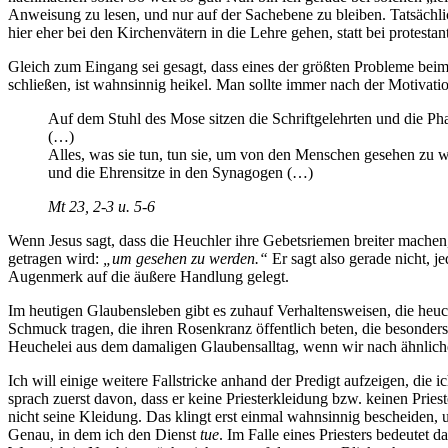
Anweisung zu lesen, und nur auf der Sachebene zu bleiben. Tatsächlic
hier eher bei den Kirchenvätern in die Lehre gehen, statt bei protestan
Gleich zum Eingang sei gesagt, dass eines der größten Probleme beim
schließen, ist wahnsinnig heikel. Man sollte immer nach der Motivatio
Auf dem Stuhl des Mose sitzen die Schriftgelehrten und die Phari
(…)
Alles, was sie tun, tun sie, um von den Menschen gesehen zu 
und die Ehrensitze in den Synagogen (…)
Mt 23, 2-3 u. 5-6
Wenn Jesus sagt, dass die Heuchler ihre Gebetsriemen breiter machen, 
getragen wird:
„um gesehen zu werden.“
Er sagt also gerade nicht, j
Augenmerk auf die äußere Handlung gelegt.
Im heutigen Glaubensleben gibt es zuhauf Verhaltensweisen, die heuc
Schmuck tragen, die ihren Rosenkranz öffentlich beten, die besonders e
Heuchelei aus dem damaligen Glaubensalltag, wenn wir nach ähnliche
Ich will einige weitere Fallstricke anhand der Predigt aufzeigen, die
sprach zuerst davon, dass er keine Priesterkleidung bzw. keinen Pries
nicht seine Kleidung. Das klingt erst einmal wahnsinnig bescheiden, 
Genau, in dem ich den Dienst
tue
. Im Falle eines Priesters bedeutet 