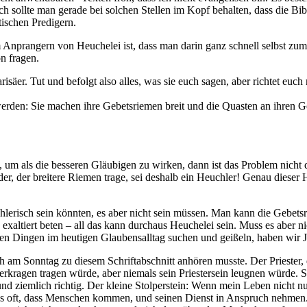
h sollte man gerade bei solchen Stellen im Kopf behalten, dass die Bi
tischen Predigern.
 Anprangern von Heuchelei ist, dass man darin ganz schnell selbst zum
n fragen.
säer. Tut und befolgt also alles, was sie euch sagen, aber richtet euch n
werden: Sie machen ihre Gebetsriemen breit und die Quasten an ihren G
um als die besseren Gläubigen zu wirken, dann ist das Problem nicht de
eder, der breitere Riemen trage, sei deshalb ein Heuchler! Genau dieser
hlerisch sein könnten, es aber nicht sein müssen. Man kann die Gebet
xaltiert beten – all das kann durchaus Heuchelei sein. Muss es aber nich
n Dingen im heutigen Glaubensalltag suchen und geißeln, haben wir Je
 ich am Sonntag zu diesem Schriftabschnitt anhören musste. Der Prieste
terkragen tragen würde, aber niemals sein Priestersein leugnen würde. 
und ziemlich richtig. Der kleine Stolperstein: Wenn mein Leben nicht n
das oft, dass Menschen kommen, und seinen Dienst in Anspruch nehmen. W