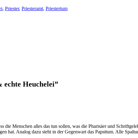
ei
,
Priester
,
Priesteramt
,
Priestertum
& echte Heuchelei
”
s die Menschen alles das tun sollen, was die Pharisäer und Schriftgele
agen hat. Analog dazu steht in der Gegenwart das Papsttum. Alle Spaltu