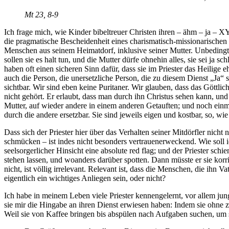
Mt 23, 8-9
Ich frage mich, wie Kinder bibeltreuer Christen ihren – ähm – ja –
die pragmatische Bescheidenheit eines charismatisch-missionarischen P
Menschen aus seinem Heimatdorf, inklusive seiner Mutter. Unbedingt w
sollen sie es halt tun, und die Mutter dürfe ohnehin alles, sie sei j
haben oft einen sicheren Sinn dafür, dass sie im Priester das Heilige 
auch die Person, die unersetzliche Person, die zu diesem Dienst „Ja“ 
sichtbar. Wir sind eben keine Puritaner. Wir glauben, dass das Göttliche
nicht gehört. Er erlaubt, dass man durch ihn Christus sehen kann, un
Mutter, auf wieder andere in einem anderen Getauften; und noch einma
durch die andere ersetzbar. Sie sind jeweils eigen und kostbar, so, wie
Dass sich der Priester hier über das Verhalten seiner Mitdörfler nicht
schmücken – ist indes nicht besonders vertrauenerweckend. Wie soll i
seelsorgerlicher Hinsicht eine absolute red flag; und der Priester schi
stehen lassen, und woanders darüber spotten. Dann müsste er sie korri
nicht, ist völlig irrelevant. Relevant ist, dass die Menschen, die ihn Va
eigentlich ein wichtiges Anliegen sein, oder nicht?
Ich habe in meinem Leben viele Priester kennengelernt, vor allem junge
sie mir die Hingabe an ihren Dienst erwiesen haben: Indem sie ohne z
Weil sie von Kaffee bringen bis abspülen nach Aufgaben suchen, um 