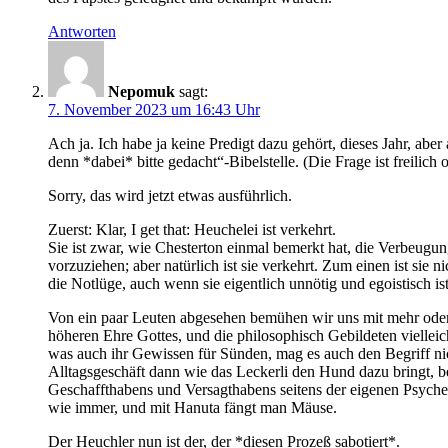
Antworten
Nepomuk
sagt:
7. November 2023 um 16:43 Uhr
Ach ja. Ich habe ja keine Predigt dazu gehört, dieses Jahr, abe
denn *dabei* bitte gedacht“-Bibelstelle. (Die Frage ist freilich o
Sorry, das wird jetzt etwas ausführlich.
Zuerst: Klar, I get that: Heuchelei ist verkehrt.
Sie ist zwar, wie Chesterton einmal bemerkt hat, die Verbeug
vorzuziehen; aber natürlich ist sie verkehrt. Zum einen ist sie n
die Notlüge, auch wenn sie eigentlich unnötig und egoistisch is
Von ein paar Leuten abgesehen bemühen wir uns mit mehr oder 
höheren Ehre Gottes, und die philosophisch Gebildeten vielleich
was auch ihr Gewissen für Sünden, mag es auch den Begriff nicht
Alltagsgeschäft dann wie das Leckerli den Hund dazu bringt, b
Geschaffthabens und Versagthabens seitens der eigenen Psyche, 
wie immer, und mit Hanuta fängt man Mäuse.
Der Heuchler nun ist der, der *diesen Prozeß sabotiert*.