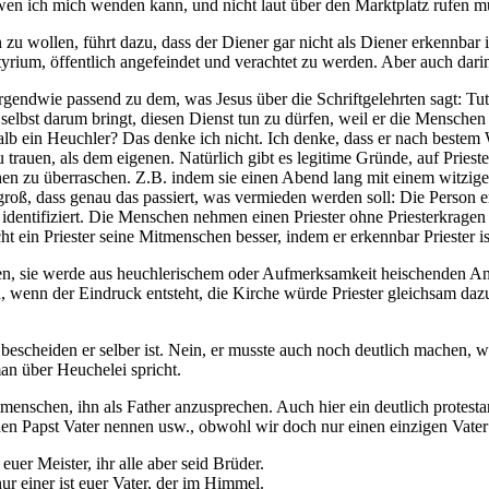
wen ich mich wenden kann, und nicht laut über den Marktplatz rufen müs
zu wollen, führt dazu, dass der Diener gar nicht als Diener erkennbar is
rium, öffentlich angefeindet und verachtet zu werden. Aber auch darin 
irgendwie passend zu dem, was Jesus über die Schriftgelehrten sagt: Tut,
h selbst darum bringt, diesen Dienst tun zu dürfen, weil er die Mensche
eshalb ein Heuchler? Das denke ich nicht. Ich denke, dass er nach beste
rauen, als dem eigenen. Natürlich gibt es legitime Gründe, auf Priest
schen zu überraschen. Z.B. indem sie einen Abend lang mit einem witz
 groß, dass genau das passiert, was vermieden werden soll: Die Person e
e identifiziert. Die Menschen nehmen einen Priester ohne Priesterkrage
scht ein Priester seine Mitmenschen besser, indem er erkennbar Priester
zen, sie werde aus heuchlerischem oder Aufmerksamkeit heischenden Ans
, wenn der Eindruck entsteht, die Kirche würde Priester gleichsam daz
wie bescheiden er selber ist. Nein, er musste auch noch deutlich mache
an über Heuchelei spricht.
enschen, ihn als Father anzusprechen. Auch hier ein deutlich protestan
den Papst Vater nennen usw., obwohl wir doch nur einen einzigen Vater
euer Meister, ihr alle aber seid Brüder.
r einer ist euer Vater, der im Himmel.