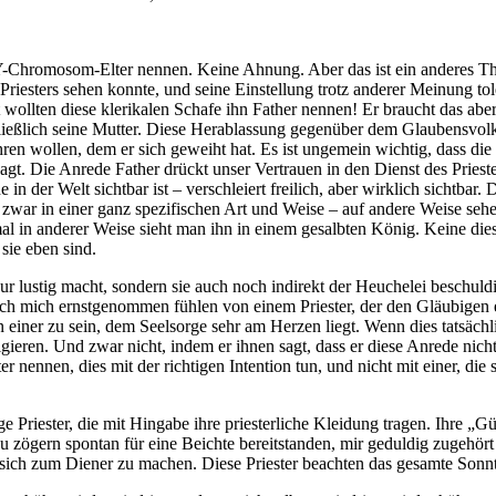
 XY-Chromosom-Elter nennen. Keine Ahnung. Aber das ist ein anderes Th
riesters sehen konnte, und seine Einstellung trotz anderer Meinung tol
ollten diese klerikalen Schafe ihn Father nennen! Er braucht das aber 
a schließlich seine Mutter. Diese Herablassung gegenüber dem Glaubensvol
ehren wollen, dem er sich geweiht hat. Es ist ungemein wichtig, dass die
sagt. Die Anrede Father drückt unser Vertrauen in den Dienst des Priest
 in der Welt sichtbar ist – verschleiert freilich, aber wirklich sichtbar.
d zwar in einer ganz spezifischen Art und Weise – auf andere Weise seh
l in anderer Weise sieht man ihn in einem gesalbten König. Keine diese
 sie eben sind.
 nur lustig macht, sondern sie auch noch indirekt der Heuchelei beschuldi
ch mich ernstgenommen fühlen von einem Priester, der den Gläubigen ei
en einer zu sein, dem Seelsorge sehr am Herzen liegt. Wenn dies tatsächl
gieren. Und zwar nicht, indem er ihnen sagt, dass er diese Anrede nich
ter nennen, dies mit der richtigen Intention tun, und nicht mit einer, die
 Priester, die mit Hingabe ihre priesterliche Kleidung tragen. Ihre „Güt
u zögern spontan für eine Beichte bereitstanden, mir geduldig zugehört
sich zum Diener zu machen. Diese Priester beachten das gesamte Sonnt