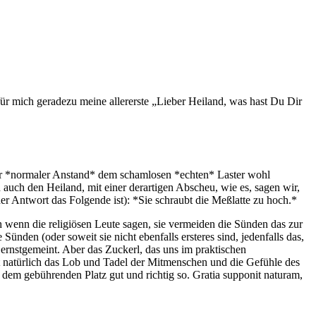
: für mich geradezu meine allererste „Lieber Heiland, was hast Du Dir
lter *normaler Anstand* dem schamlosen *echten* Laster wohl
ich auch den Heiland, mit einer derartigen Abscheu, wie es, sagen wir,
 der Antwort das Folgende ist): *Sie schraubt die Meßlatte zu hoch.*
 wenn die religiösen Leute sagen, sie vermeiden die Sünden das zur
ünden (oder soweit sie nicht ebenfalls ersteres sind, jedenfalls das,
s ernstgemeint. Aber das Zuckerl, das uns im praktischen
st natürlich das Lob und Tadel der Mitmenschen und die Gefühle des
f dem gebührenden Platz gut und richtig so. Gratia supponit naturam,