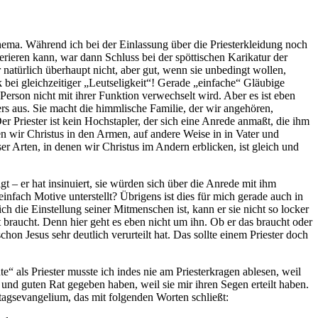
ema. Während ich bei der Einlassung über die Priesterkleidung noch
erieren kann, war dann Schluss bei der spöttischen Karikatur der
natürlich überhaupt nicht, aber gut, wenn sie unbedingt wollen,
k bei gleichzeitiger „Leutseligkeit“! Gerade „einfache“ Gläubige
 Person nicht mit ihrer Funktion verwechselt wird. Aber es ist eben
ers aus. Sie macht die himmlische Familie, der wir angehören,
 Der Priester ist kein Hochstapler, der sich eine Anrede anmaßt, die ihm
en wir Christus in den Armen, auf andere Weise in in Vater und
r Arten, in denen wir Christus im Andern erblicken, ist gleich und
gt – er hat insinuiert, sie würden sich über die Anrede mit ihm
nfach Motive unterstellt? Übrigens ist dies für mich gerade auch in
ich die Einstellung seiner Mitmenschen ist, kann er sie nicht so locker
t braucht. Denn hier geht es eben nicht um ihn. Ob er das braucht oder
 schon Jesus sehr deutlich verurteilt hat. Das sollte einem Priester doch
e“ als Priester musste ich indes nie am Priesterkragen ablesen, weil
 und guten Rat gegeben haben, weil sie mir ihren Segen erteilt haben.
agsevangelium, das mit folgenden Worten schließt: