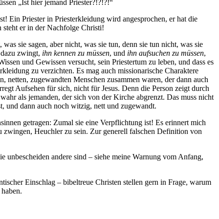
sen „Ist hier jemand Priester?!?!?!“
t! Ein Priester in Priesterkleidung wird angesprochen, er hat die
steht er in der Nachfolge Christi!
 was sie sagen, aber nicht, was sie tun, denn sie tun nicht, was sie
n dazu zwingt,
ihn kennen zu müssen
, und
ihn aufsuchen zu müssen
,
m Wissen und Gewissen versucht, sein Priestertum zu leben, und dass es
erkleidung zu verzichten. Es mag auch missionarische Charaktere
igen, netten, zugewandten Menschen zusammen waren, der dann auch
rregt Aufsehen für sich, nicht für Jesus. Denn die Person zeigt durch
n wahr als jemanden, der sich von der Kirche abgrenzt. Das muss nicht
 ist, und dann auch noch witzig, nett und zugewandt.
innen getragen: Zumal sie eine Verpflichtung ist! Es erinnert mich
u zwingen, Heuchler zu sein. Zur generell falschen Definition von
n, wie unbescheiden andere sind – siehe meine Warnung vom Anfang,
tischer Einschlag – bibeltreue Christen stellen gern in Frage, warum
 haben.